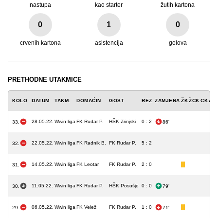
nastupa
kao starter
žutih kartona
0
1
0
crvenih kartona
asistencija
golova
PRETHODNE UTAKMICE
KOLO
DATUM
TAKM.
DOMAĆIN
GOST
REZ.
ZAMJENA
ŽK
ŽCK
CK
A
28.05.22.
Wwin liga
FK Rudar P.
HŠK Zrinjski
0 : 2
33.
86'
22.05.22.
Wwin liga
FK Radnik B.
FK Rudar P.
5 : 2
32.
14.05.22.
Wwin liga
FK Leotar
FK Rudar P.
2 : 0
31.
11.05.22.
Wwin liga
FK Rudar P.
HŠK Posušje
0 : 0
30.
79'
06.05.22.
Wwin liga
FK Velež
FK Rudar P.
1 : 0
29.
71'