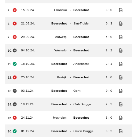
15.09.24.
Charleroi
-
Beerschot
3 : 0
7.
21.09.24.
Beerschot
-
Sint-Truiden
0 : 3
8.
29.09.24.
Antwerp
-
Beerschot
5 : 0
9.
04.10.24.
Westerlo
-
Beerschot
2 : 2
10.
18.10.24.
Beerschot
-
Anderlecht
2 : 1
11.
25.10.24.
Kortrijk
-
Beerschot
1 : 0
12.
03.11.24.
Beerschot
-
Gent
0 : 0
13.
10.11.24.
Beerschot
-
Club Brugge
2 : 2
14.
24.11.24.
Mechelen
-
Beerschot
3 : 0
15.
01.12.24.
Beerschot
-
Cercle Brugge
3 : 2
16.