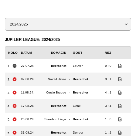
Sezona
JUPILER LEAGUE: 2024/2025
KOLO
DATUM
DOMAĆIN
GOST
REZ
27.07.24.
Beerschot
-
Leuven
0 : 0
1.
02.08.24.
Saint-Gilloise
-
Beerschot
3 : 1
2.
11.08.24.
Cercle Brugge
-
Beerschot
4 : 1
3.
17.08.24.
Beerschot
-
Genk
3 : 4
4.
25.08.24.
Standard Liege
-
Beerschot
1 : 0
5.
31.08.24.
Beerschot
-
Dender
1 : 2
6.