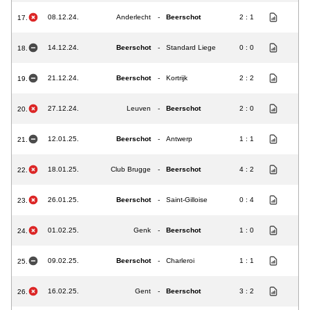
08.12.24.
Anderlecht
-
Beerschot
2 : 1
17.
14.12.24.
Beerschot
-
Standard Liege
0 : 0
18.
21.12.24.
Beerschot
-
Kortrijk
2 : 2
19.
27.12.24.
Leuven
-
Beerschot
2 : 0
20.
12.01.25.
Beerschot
-
Antwerp
1 : 1
21.
18.01.25.
Club Brugge
-
Beerschot
4 : 2
22.
26.01.25.
Beerschot
-
Saint-Gilloise
0 : 4
23.
01.02.25.
Genk
-
Beerschot
1 : 0
24.
09.02.25.
Beerschot
-
Charleroi
1 : 1
25.
16.02.25.
Gent
-
Beerschot
3 : 2
26.