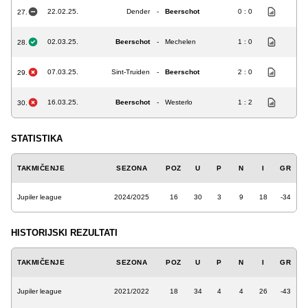
22.02.25.
Dender
-
Beerschot
0 : 0
27.
02.03.25.
Beerschot
-
Mechelen
1 : 0
28.
07.03.25.
Sint-Truiden
-
Beerschot
2 : 0
29.
16.03.25.
Beerschot
-
Westerlo
1 : 2
30.
STATISTIKA
TAKMIČENJE
SEZONA
POZ
U
P
N
I
GR
Jupiler league
2024/2025
16
30
3
9
18
-34
HISTORIJSKI REZULTATI
TAKMIČENJE
SEZONA
POZ
U
P
N
I
GR
Jupiler league
2021/2022
18
34
4
4
26
-43