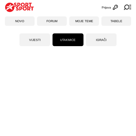
Prijava
Otvori profi
Ot
NOVO
FORUM
MOJE TEME
TABELE
VIJESTI
UTAKMICE
IGRAČI