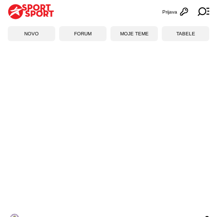
Prijava
Otvori profi
Ot
NOVO
FORUM
MOJE TEME
TABELE