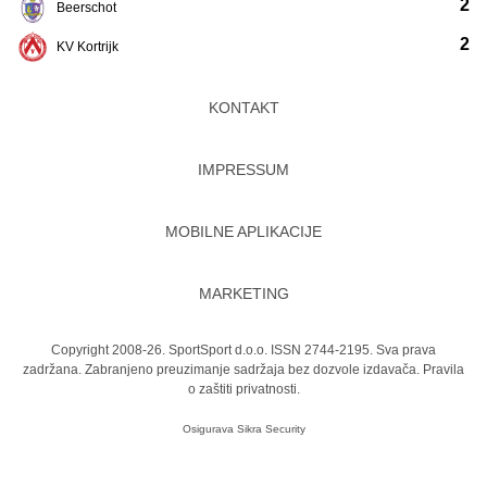
2
Beerschot
2
KV Kortrijk
KONTAKT
IMPRESSUM
MOBILNE APLIKACIJE
MARKETING
Copyright 2008-26. SportSport d.o.o. ISSN 2744-2195. Sva prava
zadržana. Zabranjeno preuzimanje sadržaja bez dozvole izdavača.
Pravila
o zaštiti privatnosti.
Osigurava
Sikra Security