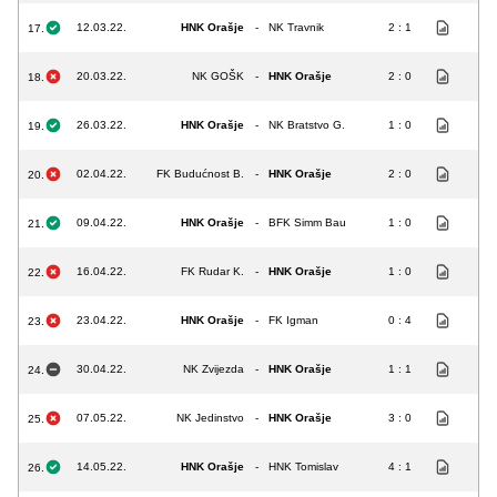
12.03.22.
HNK Orašje
-
NK Travnik
2 : 1
17.
20.03.22.
NK GOŠK
-
HNK Orašje
2 : 0
18.
26.03.22.
HNK Orašje
-
NK Bratstvo G.
1 : 0
19.
02.04.22.
FK Budućnost B.
-
HNK Orašje
2 : 0
20.
09.04.22.
HNK Orašje
-
BFK Simm Bau
1 : 0
21.
16.04.22.
FK Rudar K.
-
HNK Orašje
1 : 0
22.
23.04.22.
HNK Orašje
-
FK Igman
0 : 4
23.
30.04.22.
NK Zvijezda
-
HNK Orašje
1 : 1
24.
07.05.22.
NK Jedinstvo
-
HNK Orašje
3 : 0
25.
14.05.22.
HNK Orašje
-
HNK Tomislav
4 : 1
26.