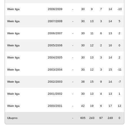
Wwin liga
2008/2009
-
30
9
7
14
-10
Wwin liga
2007/2008
-
30
13
3
14
5
Wwin liga
2006/2007
-
30
11
6
13
2
Wwin liga
2005/2006
-
30
12
2
16
0
Wwin liga
2004/2005
-
30
13
3
14
2
Wwin liga
2003/2004
-
30
12
3
15
-11
Wwin liga
2002/2003
-
38
15
9
14
-7
Wwin liga
2001/2002
-
30
13
4
13
1
Wwin liga
2000/2001
-
42
19
6
17
12
Ukupno
-
605
243
97
249
0