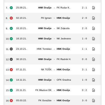
25.09.21.
HNK Orašje
-
FK Rudar K.
2 : 1
7.
02.10.21.
FK Igman
-
HNK Orašje
2 : 0
8.
10.10.21.
HNK Orašje
-
NK Zvijezda
2 : 0
9.
16.10.21.
HNK Orašje
-
NK Jedinstvo
1 : 0
10.
23.10.21.
HNK Tomislav
-
HNK Orašje
1 : 1
11.
30.10.21.
HNK Orašje
-
FK Radnik H.
0 : 0
12.
07.11.21.
NK TOŠK
-
HNK Orašje
3 : 1
13.
14.11.21.
HNK Orašje
-
OFK Gradina
1 : 0
14.
20.11.21.
FK Mladost DK
-
HNK Orašje
0 : 2
15.
05.03.22.
FK Goražde
-
HNK Orašje
3 : 0
16.