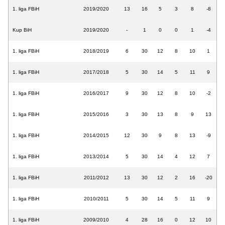
1. liga FBiH
2019/2020
13
16
5
3
8
-8
Kup BiH
2019/2020
-
1
0
0
1
-4
1. liga FBiH
2018/2019
6
30
12
8
10
1
1. liga FBiH
2017/2018
5
30
14
5
11
9
1. liga FBiH
2016/2017
9
30
12
8
10
-2
1. liga FBiH
2015/2016
3
30
13
8
9
13
1. liga FBiH
2014/2015
12
30
9
8
13
-9
1. liga FBiH
2013/2014
5
30
14
4
12
7
1. liga FBiH
2011/2012
13
30
12
2
16
-20
1. liga FBiH
2010/2011
5
30
14
5
11
9
1. liga FBiH
2009/2010
4
28
16
0
12
10