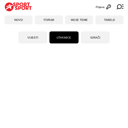
Prijava
Otvori profi
Ot
NOVO
FORUM
MOJE TEME
TABELE
VIJESTI
UTAKMICE
IGRAČI