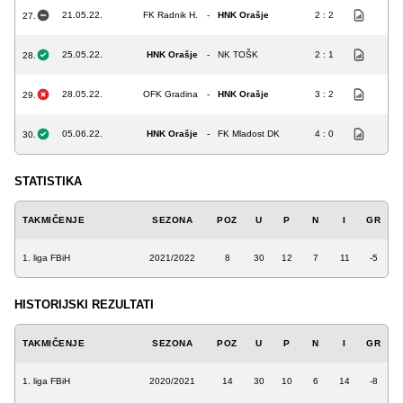
21.05.22.
FK Radnik H.
-
HNK Orašje
2 : 2
27.
25.05.22.
HNK Orašje
-
NK TOŠK
2 : 1
28.
28.05.22.
OFK Gradina
-
HNK Orašje
3 : 2
29.
05.06.22.
HNK Orašje
-
FK Mladost DK
4 : 0
30.
STATISTIKA
TAKMIČENJE
SEZONA
POZ
U
P
N
I
GR
1. liga FBiH
2021/2022
8
30
12
7
11
-5
HISTORIJSKI REZULTATI
TAKMIČENJE
SEZONA
POZ
U
P
N
I
GR
1. liga FBiH
2020/2021
14
30
10
6
14
-8