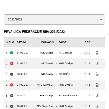
Sezona
PRVA LIGA FEDERACIJE BIH: 2021/2022
KOLO
DATUM
DOMAĆIN
GOST
REZ
14.08.21.
HNK Orašje
-
FK Goražde
1 : 0
1.
21.08.21.
NK Travnik
-
HNK Orašje
2 : 1
2.
28.08.21.
HNK Orašje
-
NK GOŠK
1 : 1
3.
04.09.21.
NK Bratstvo G.
-
HNK Orašje
4 : 1
4.
11.09.21.
HNK Orašje
-
FK Budućnost B.
2 : 2
5.
18.09.21.
BFK Simm Bau
-
HNK Orašje
1 : 1
6.