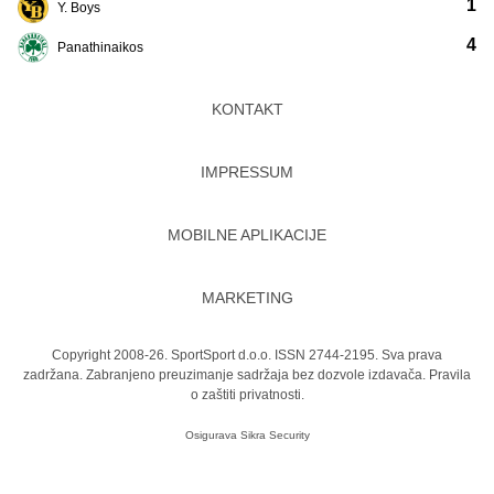
1
Y. Boys
4
Panathinaikos
KONTAKT
IMPRESSUM
MOBILNE APLIKACIJE
MARKETING
Copyright 2008-26. SportSport d.o.o. ISSN 2744-2195. Sva prava
zadržana. Zabranjeno preuzimanje sadržaja bez dozvole izdavača.
Pravila
o zaštiti privatnosti.
Osigurava
Sikra Security