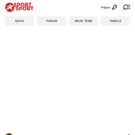
Prijava
Otvori profi
Ot
NOVO
FORUM
MOJE TEME
TABELE