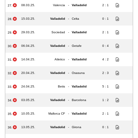
08.03.25.
Valencia
-
Valladolid
2 : 1
27.
15.03.25.
Valladolid
-
Celta
0 : 1
28.
29.03.25.
Sociedad
-
Valladolid
2 : 1
29.
06.04.25.
Valladolid
-
Getafe
0 : 4
30.
14.04.25.
Atletico
-
Valladolid
4 : 2
31.
20.04.25.
Valladolid
-
Osasuna
2 : 3
32.
24.04.25.
Betis
-
Valladolid
5 : 1
33.
03.05.25.
Valladolid
-
Barcelona
1 : 2
34.
10.05.25.
Mallorca CF
-
Valladolid
2 : 1
35.
13.05.25.
Valladolid
-
Girona
0 : 1
36.