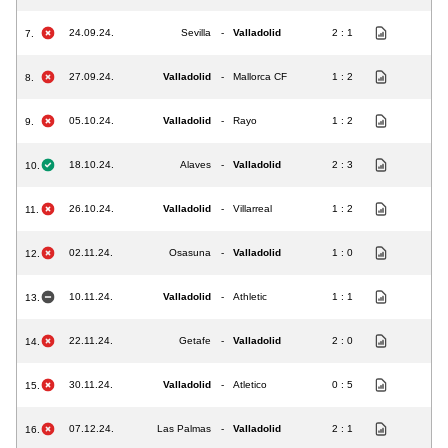
24.09.24.
Sevilla
-
Valladolid
2 : 1
7.
27.09.24.
Valladolid
-
Mallorca CF
1 : 2
8.
05.10.24.
Valladolid
-
Rayo
1 : 2
9.
18.10.24.
Alaves
-
Valladolid
2 : 3
10.
26.10.24.
Valladolid
-
Villarreal
1 : 2
11.
02.11.24.
Osasuna
-
Valladolid
1 : 0
12.
10.11.24.
Valladolid
-
Athletic
1 : 1
13.
22.11.24.
Getafe
-
Valladolid
2 : 0
14.
30.11.24.
Valladolid
-
Atletico
0 : 5
15.
07.12.24.
Las Palmas
-
Valladolid
2 : 1
16.