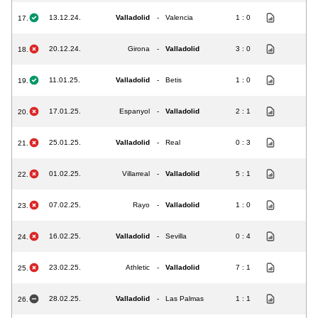
13.12.24.
Valladolid
-
Valencia
1 : 0
17.
20.12.24.
Girona
-
Valladolid
3 : 0
18.
11.01.25.
Valladolid
-
Betis
1 : 0
19.
17.01.25.
Espanyol
-
Valladolid
2 : 1
20.
25.01.25.
Valladolid
-
Real
0 : 3
21.
01.02.25.
Villarreal
-
Valladolid
5 : 1
22.
07.02.25.
Rayo
-
Valladolid
1 : 0
23.
16.02.25.
Valladolid
-
Sevilla
0 : 4
24.
23.02.25.
Athletic
-
Valladolid
7 : 1
25.
28.02.25.
Valladolid
-
Las Palmas
1 : 1
26.