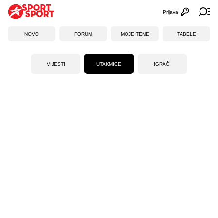
Prijava
Otvori profi
Ot
NOVO
FORUM
MOJE TEME
TABELE
VIJESTI
UTAKMICE
IGRAČI