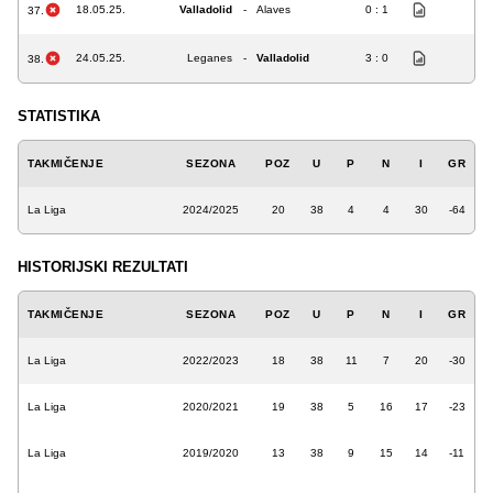
18.05.25.
Valladolid
-
Alaves
0 : 1
37.
24.05.25.
Leganes
-
Valladolid
3 : 0
38.
STATISTIKA
TAKMIČENJE
SEZONA
POZ
U
P
N
I
GR
La Liga
2024/2025
20
38
4
4
30
-64
HISTORIJSKI REZULTATI
TAKMIČENJE
SEZONA
POZ
U
P
N
I
GR
La Liga
2022/2023
18
38
11
7
20
-30
La Liga
2020/2021
19
38
5
16
17
-23
La Liga
2019/2020
13
38
9
15
14
-11