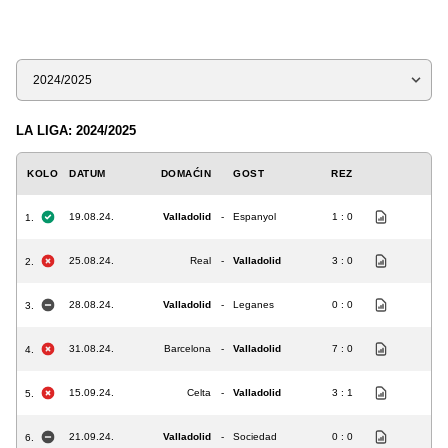
Sezona
LA LIGA: 2024/2025
KOLO
DATUM
DOMAĆIN
GOST
REZ
19.08.24.
Valladolid
-
Espanyol
1 : 0
1.
25.08.24.
Real
-
Valladolid
3 : 0
2.
28.08.24.
Valladolid
-
Leganes
0 : 0
3.
31.08.24.
Barcelona
-
Valladolid
7 : 0
4.
15.09.24.
Celta
-
Valladolid
3 : 1
5.
21.09.24.
Valladolid
-
Sociedad
0 : 0
6.