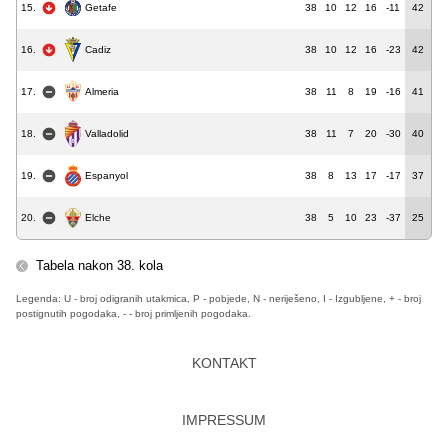
Getafe
15.
38
10
12
16
-11
42
Cadiz
16.
38
10
12
16
-23
42
Almeria
17.
38
11
8
19
-16
41
Valladolid
18.
38
11
7
20
-30
40
19.
38
8
13
17
-17
37
Espanyol
20.
38
5
10
23
-37
25
Elche
Tabela nakon 38. kola
Legenda: U - broj odigranih utakmica, P - pobjede, N - neriješeno, I - Izgubljene, + - broj
postignutih pogodaka, - - broj primljenih pogodaka.
KONTAKT
IMPRESSUM