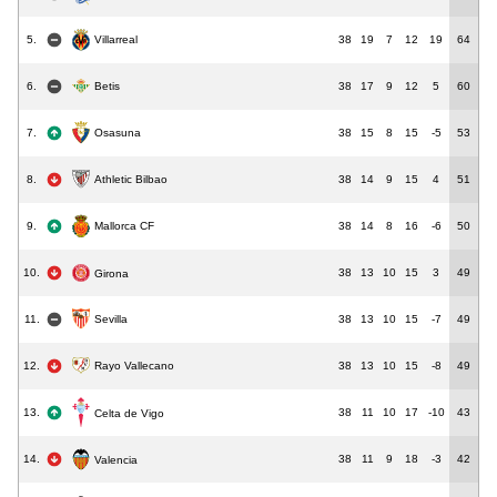
5.
38
19
7
12
19
64
Villarreal
6.
Betis
38
17
9
12
5
60
7.
38
15
8
15
-5
53
Osasuna
8.
38
14
9
15
4
51
Athletic Bilbao
9.
38
14
8
16
-6
50
Mallorca CF
10.
38
13
10
15
3
49
Girona
11.
38
13
10
15
-7
49
Sevilla
12.
Rayo Vallecano
38
13
10
15
-8
49
13.
38
11
10
17
-10
43
Celta de Vigo
14.
38
11
9
18
-3
42
Valencia