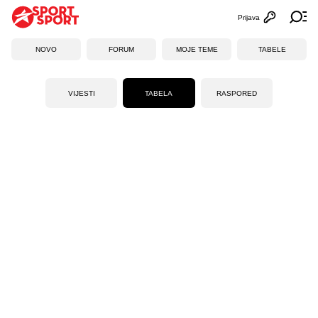
Prijava
Otvori profi
Ot
NOVO
FORUM
MOJE TEME
TABELE
VIJESTI
TABELA
RASPORED