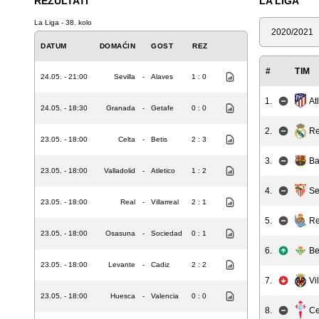
REZULTATI
LA LIGA
La Liga - 38. kolo
Sezona
DATUM
DOMAĆIN
GOST
REZ
#
TIM
24.05. - 21:00
Sevilla
-
Alaves
1 : 0
At
1.
24.05. - 18:30
Granada
-
Getafe
0 : 0
2.
Re
23.05. - 18:00
Celta
-
Betis
2 : 3
3.
Ba
23.05. - 18:00
Valladolid
-
Atletico
1 : 2
Se
4.
23.05. - 18:00
Real
-
Villarreal
2 : 1
5.
Re
23.05. - 18:00
Osasuna
-
Sociedad
0 : 1
6.
Be
23.05. - 18:00
Levante
-
Cadiz
2 : 2
Vi
7.
23.05. - 18:00
Huesca
-
Valencia
0 : 0
8.
Ce