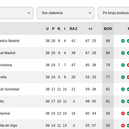
Tip
Liga
U
P
N
I
RAZ
+/-
BOD
letico Madrid
38
26
8
4
42
67 : 25
86
38
25
9
4
39
67 : 28
84
al Madrid
rcelona
38
24
7
7
47
85 : 38
79
villa
38
24
5
9
20
53 : 33
77
38
17
11
10
21
59 : 38
62
al Sociedad
tis
38
17
10
11
-1
49 : 50
61
llarreal
38
15
13
10
16
60 : 44
58
38
14
11
13
-2
55 : 57
53
lta de Vigo