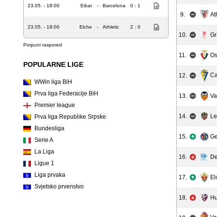
23.05. - 18:00
Eibar
-
Barcelona
0 : 1
9.
At
23.05. - 18:00
Elche
-
Athletic
2 : 0
10.
Gr
Potpuni raspored
Os
11.
POPULARNE LIGE
Ca
12.
WWin liga BiH
Prva liga Federacije BiH
13.
Va
Premier league
14.
Le
Prva liga Republike Srpske
Bundesliga
15.
Ge
Serie A
La Liga
16.
De
Ligue 1
Liga prvaka
El
17.
Svjetsko prvenstvo
18.
Hu