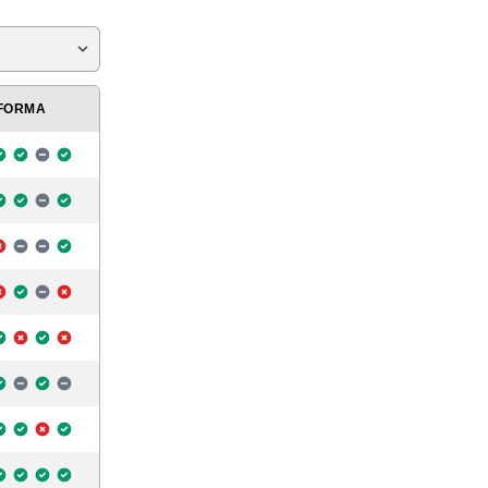
FORMA