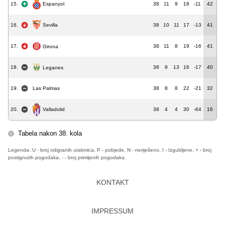
15.
38
11
9
18
-11
42
Espanyol
16.
38
10
11
17
-13
41
Sevilla
17.
38
11
8
19
-16
41
Girona
18.
38
9
13
16
-17
40
Leganes
19.
Las Palmas
38
8
8
22
-21
32
Valladolid
20.
38
4
4
30
-64
16
Tabela nakon 38. kola
Legenda: U - broj odigranih utakmica, P - pobjede, N - neriješeno, I - Izgubljene, + - broj
postignutih pogodaka, - - broj primljenih pogodaka.
KONTAKT
IMPRESSUM