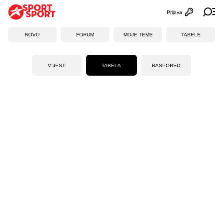
Prijava
Otvori profi
Ot
NOVO
FORUM
MOJE TEME
TABELE
VIJESTI
TABELA
RASPORED