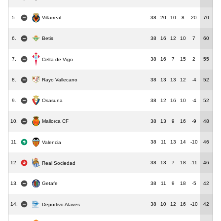
5.
38
20
10
8
20
70
Villarreal
6.
Betis
38
16
12
10
7
60
7.
38
16
7
15
2
55
Celta de Vigo
8.
Rayo Vallecano
38
13
13
12
-4
52
9.
38
12
16
10
-4
52
Osasuna
10.
38
13
9
16
-9
48
Mallorca CF
11.
38
11
13
14
-10
46
Valencia
12.
38
13
7
18
-11
46
Real Sociedad
Getafe
13.
38
11
9
18
-5
42
14.
38
10
12
16
-10
42
Deportivo Alaves