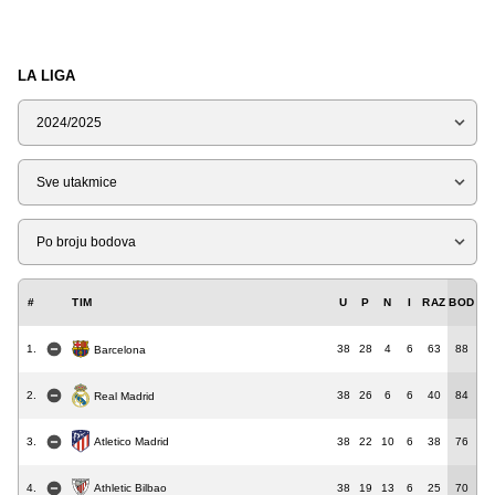
LA LIGA
Sezona
Tip
Liga
#
TIM
U
P
N
I
RAZ
BOD
1.
38
28
4
6
63
88
Barcelona
2.
38
26
6
6
40
84
Real Madrid
3.
38
22
10
6
38
76
Atletico Madrid
4.
38
19
13
6
25
70
Athletic Bilbao