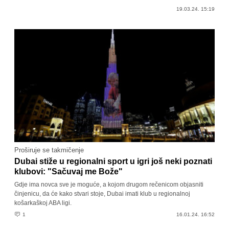
19.03.24. 15:19
Proširuje se takmičenje
Dubai stiže u regionalni sport u igri još neki poznati
klubovi: "Sačuvaj me Bože"
Gdje ima novca sve je moguće, a kojom drugom rečenicom objasniti
činjenicu, da će kako stvari stoje, Dubai imati klub u regionalnoj
košarkaškoj ABA ligi.
1
16.01.24. 16:52