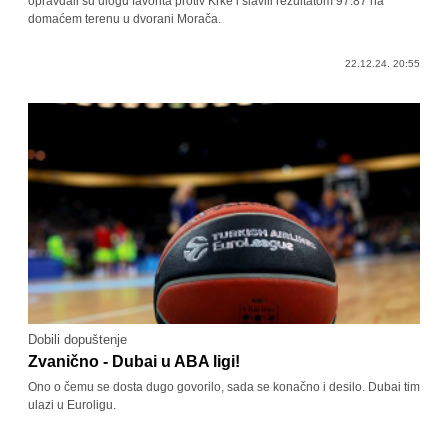
opravdali su ulogu favorita protiv Krke i slavili rezultatom 97:87 na
domaćem terenu u dvorani Morača.
22.12.24. 20:55
Dobili dopuštenje
Zvanično - Dubai u ABA ligi!
Ono o čemu se dosta dugo govorilo, sada se konačno i desilo. Dubai tim
ulazi u Euroligu.