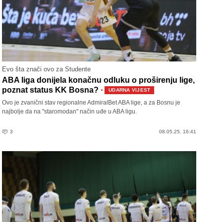
Evo šta znači ovo za Studente
ABA liga donijela konačnu odluku o proširenju lige,
·
poznat status KK Bosna?
UDARNA VIJEST
Ovo je zvanični stav regionalne AdmiralBet ABA lige, a za Bosnu je
najbolje da na "staromodan" način uđe u ABA ligu.
3
08.05.25. 16:41