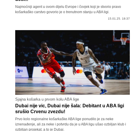
Najmoćniji agent u ovom dijelu Evrope i čovjek koji je stvorio pravo
košarkaško carstvo govorio je o trenutnom stanju u ABA ligi.
15.01.25. 18:37
Sjajna košarka u prvom kolu ABA lige
Dubai nije vic, Dubai nije šala: Debitant u ABA ligi
srušio Crvenu zvezdu!
Prvo kolo regionalne košarkaške ABA lige ponudilo je za neke
iznenađenje, ali za neke i potvrdu da je u ABA ligu ušao ozbiljan klub i
ozbiljan projekat, a to je Dubai.