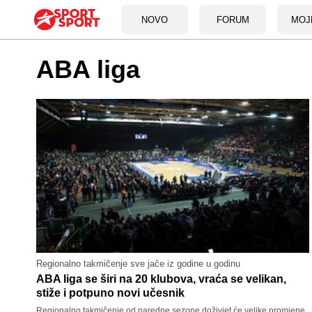
NOVO
FORUM
MOJ
ABA liga
Regionalno takmičenje sve jače iz godine u godinu
ABA liga se širi na 20 klubova, vraća se velikan,
stiže i potpuno novi učesnik
Regionalno takmičenje od naredne sezone doživjet će velike promjene,