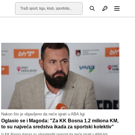
Otvori profil
Pretraga
Otvori
Nakon što je objavljeno da neće igrati u ABA ligi
Oglasio se i Magoda: "Za KK Bosna 1.2 miliona KM,
to su najveća sredstva ikada za sportski kolektiv"
Iz KK Bosna danas su obavijestili javnost da neće igrati u ABA ligi.