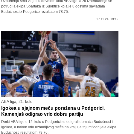
Uzbuđenja smo vidjeli u devetom kolu ABA lige, a za iznenađenje se
potrudila ekipa Spartaka iz Suobtice koja je u gostima savladala
Budućnost iz Podgorice rezultatom 78:75.
17.11.24. 19:12
ABA liga, 21. kolo
Igokea u sjajnom meču poražena u Podgorici,
Kamenjaš odigrao vrlo dobru partiju
Derbi ABA lige u 12. kolu u Podgorici su odigrali domaća Budućnost i
Igokea, a nakon vrlo uzbudljivog meča na kraju je trijumf odnijela ekipa
Budućnosti rezultatom 79:76.