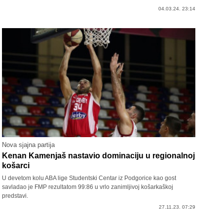
04.03.24. 23:14
Nova sjajna partija
Kenan Kamenjaš nastavio dominaciju u regionalnoj
košarci
U devetom kolu ABA lige Studentski Centar iz Podgorice kao gost
savladao je FMP rezultatom 99:86 u vrlo zanimljivoj košarkaškoj
predstavi.
27.11.23. 07:29