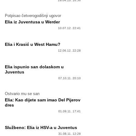
29.04.13. 16:56
Potpisao četverogodišnji ugovor
Elia iz Juventusa u Werder
10.07.12. 22:41
Elia i Krasić u West Hamu?
12.06.12. 22:28
Elia ispunio san dolaskom u
Juventus
07.10.11. 20:10
Ostvario mu se san
Elia: Kao dijete sam imao Del Pijerov
dres
01.09.11. 17:41
Službeno: Elia iz HSV-a u Juventus
31.08.11. 12:28