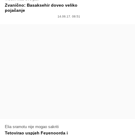
Zvanično: Basaksehir doveo veliko
pojačanje
14.06.17. 08:51
Elia sramotu nije mogao sakriti
Tetovirao uspjeh Feyenoorda i