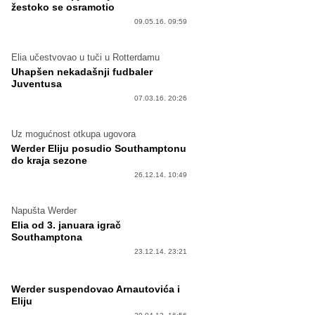
žestoko se osramotio
09.05.16. 09:59
Elia učestvovao u tuči u Rotterdamu
Uhapšen nekadašnji fudbaler
Juventusa
07.03.16. 20:26
Uz mogućnost otkupa ugovora
Werder Eliju posudio Southamptonu
do kraja sezone
26.12.14. 10:49
Napušta Werder
Elia od 3. januara igrač
Southamptona
23.12.14. 23:21
Werder suspendovao Arnautovića i
Eliju