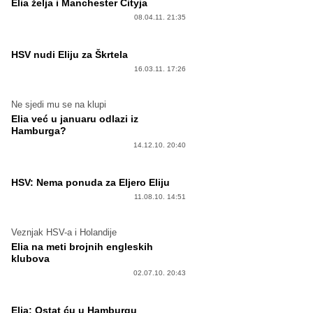
Elia želja i Manchester Cityja
08.04.11. 21:35
HSV nudi Eliju za Škrtela
16.03.11. 17:26
Ne sjedi mu se na klupi
Elia već u januaru odlazi iz
Hamburga?
14.12.10. 20:40
HSV: Nema ponuda za Eljero Eliju
11.08.10. 14:51
Veznjak HSV-a i Holandije
Elia na meti brojnih engleskih
klubova
02.07.10. 20:43
Elia: Ostat ću u Hamburgu