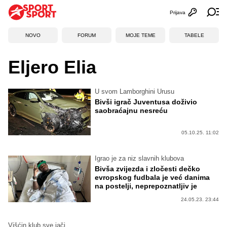
Prijava
Otvori profi
Ot
NOVO
FORUM
MOJE TEME
TABELE
Eljero Elia
U svom Lamborghini Urusu
Bivši igrač Juventusa doživio
saobraćajnu nesreću
05.10.25. 11:02
Igrao je za niz slavnih klubova
Bivša zvijezda i zločesti dečko
evropskog fudbala je već danima
na postelji, neprepoznatljiv je
24.05.23. 23:44
Višćin klub sve jači