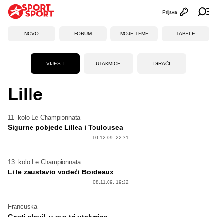
Prijava
Otvori profi
Ot
NOVO
FORUM
MOJE TEME
TABELE
VIJESTI
UTAKMICE
IGRAČI
Lille
11. kolo Le Championnata
Sigurne pobjede Lillea i Toulousea
10.12.09. 22:21
13. kolo Le Championnata
Lille zaustavio vodeći Bordeaux
08.11.09. 19:22
Francuska
Gosti slavili u sve tri utakmice