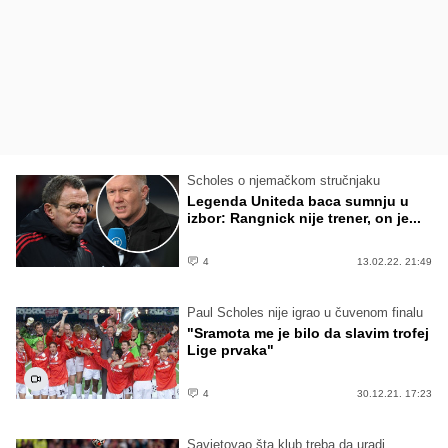
Scholes o njemačkom stručnjaku
Legenda Uniteda baca sumnju u
izbor: Rangnick nije trener, on je...
4
13.02.22. 21:49
Paul Scholes nije igrao u čuvenom finalu
"Sramota me je bilo da slavim trofej
Lige prvaka"
4
30.12.21. 17:23
Savjetovao šta klub treba da uradi