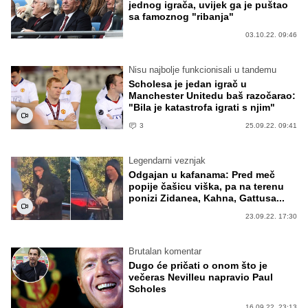
jednog igrača, uvijek ga je puštao
sa famoznog "ribanja"
03.10.22. 09:46
Nisu najbolje funkcionisali u tandemu
Scholesa je jedan igrač u
Manchester Unitedu baš razočarao:
"Bila je katastrofa igrati s njim"
3
25.09.22. 09:41
Legendarni veznjak
Odgajan u kafanama: Pred meč
popije čašicu viška, pa na terenu
ponizi Zidanea, Kahna, Gattusa...
23.09.22. 17:30
Brutalan komentar
Dugo će pričati o onom što je
večeras Nevilleu napravio Paul
Scholes
16.09.22. 23:13