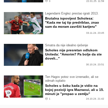
3
22.01.25. 11:59
Legendarni Englez prestao igrati 2013.
Brutalna ispovijest Scholesa:
"Kada me taj tip predriblao, znao
sam da moram završiti karijeru"
03.11.24. 23:45
Smatra da nije idealno rješenje
Scholes nije presretan odlukom
Uniteda: "Amorim? Pa bolje da ste
doveli..."
30.10.24. 23:51
Ten Hagov potez sve iznenadio, ali se
odmah isplatio
Scholes u šoku kada je vidio na
kojoj poziciji igra Mazraoui, ali u 15.
minuti je "propao u zemlju"
1
24.10.24. 21:42