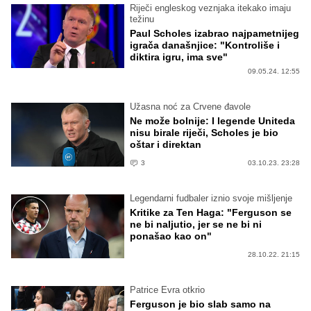
Riječi engleskog veznjaka itekako imaju
težinu
Paul Scholes izabrao najpametnijeg
igrača današnjice: "Kontroliše i
diktira igru, ima sve"
09.05.24. 12:55
Užasna noć za Crvene đavole
Ne može bolnije: I legende Uniteda
nisu birale riječi, Scholes je bio
oštar i direktan
3
03.10.23. 23:28
Legendarni fudbaler iznio svoje mišljenje
Kritike za Ten Haga: "Ferguson se
ne bi naljutio, jer se ne bi ni
ponašao kao on"
28.10.22. 21:15
Patrice Evra otkrio
Ferguson je bio slab samo na