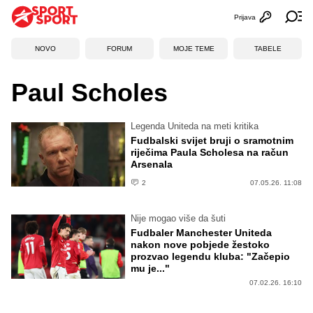
Prijava
Otvori profi
Ot
NOVO
FORUM
MOJE TEME
TABELE
Paul Scholes
Legenda Uniteda na meti kritika
Fudbalski svijet bruji o sramotnim
riječima Paula Scholesa na račun
Arsenala
2
07.05.26. 11:08
Nije mogao više da šuti
Fudbaler Manchester Uniteda
nakon nove pobjede žestoko
prozvao legendu kluba: "Začepio
mu je..."
07.02.26. 16:10