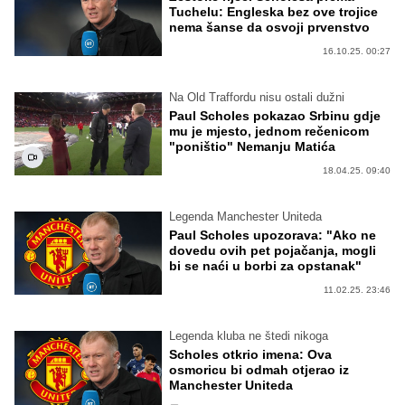
Tuchelu: Engleska bez ove trojice
nema šanse da osvoji prvenstvo
16.10.25. 00:27
Na Old Traffordu nisu ostali dužni
Paul Scholes pokazao Srbinu gdje
mu je mjesto, jednom rečenicom
"poništio" Nemanju Matića
18.04.25. 09:40
Legenda Manchester Uniteda
Paul Scholes upozorava: "Ako ne
dovedu ovih pet pojačanja, mogli
bi se naći u borbi za opstanak"
11.02.25. 23:46
Legenda kluba ne štedi nikoga
Scholes otkrio imena: Ova
osmoricu bi odmah otjerao iz
Manchester Uniteda