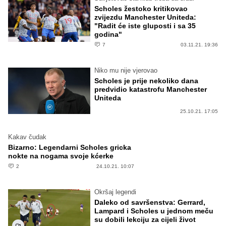
Scholes žestoko kritikovao
zvijezdu Manchester Uniteda:
"Radit će iste gluposti i sa 35
godina"
7
03.11.21. 19:36
Niko mu nije vjerovao
Scholes je prije nekoliko dana
predvidio katastrofu Manchester
Uniteda
25.10.21. 17:05
Kakav čudak
Bizarno: Legendarni Scholes gricka
nokte na nogama svoje kćerke
2
24.10.21. 10:07
Okršaj legendi
Daleko od savršenstva: Gerrard,
Lampard i Scholes u jednom meču
su dobili lekciju za cijeli život