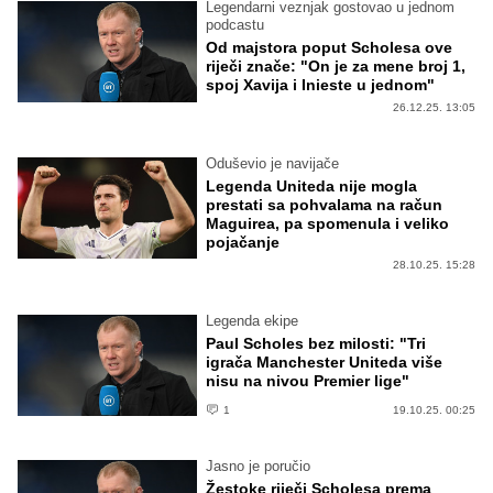
Legendarni veznjak gostovao u jednom
podcastu
Od majstora poput Scholesa ove
riječi znače: "On je za mene broj 1,
spoj Xavija i Inieste u jednom"
26.12.25. 13:05
Oduševio je navijače
Legenda Uniteda nije mogla
prestati sa pohvalama na račun
Maguirea, pa spomenula i veliko
pojačanje
28.10.25. 15:28
Legenda ekipe
Paul Scholes bez milosti: "Tri
igrača Manchester Uniteda više
nisu na nivou Premier lige"
1
19.10.25. 00:25
Jasno je poručio
Žestoke riječi Scholesa prema