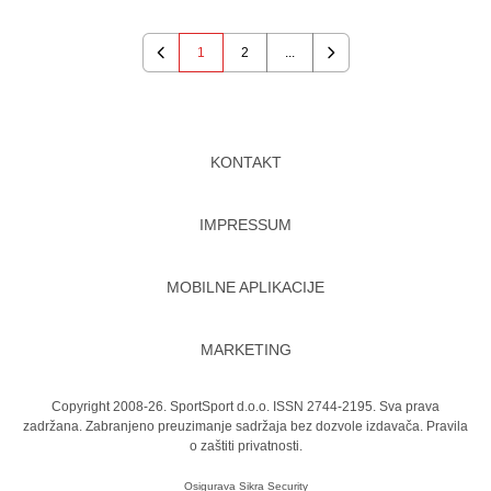
1
2
...
Previous
Next
KONTAKT
IMPRESSUM
MOBILNE APLIKACIJE
MARKETING
Copyright 2008-26. SportSport d.o.o. ISSN 2744-2195. Sva prava
zadržana. Zabranjeno preuzimanje sadržaja bez dozvole izdavača.
Pravila
o zaštiti privatnosti.
Osigurava
Sikra Security