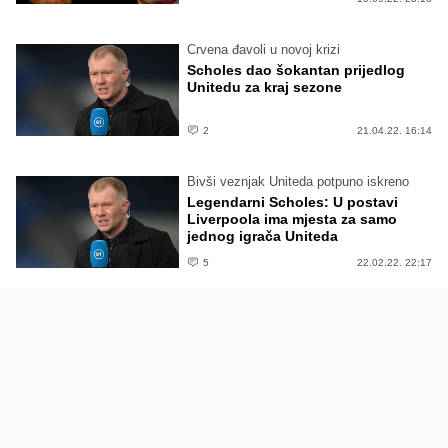
Crvena đavoli u novoj krizi
Scholes dao šokantan prijedlog
Unitedu za kraj sezone
2
21.04.22. 16:14
Bivši veznjak Uniteda potpuno iskreno
Legendarni Scholes: U postavi
Liverpoola ima mjesta za samo
jednog igrača Uniteda
5
22.02.22. 22:17