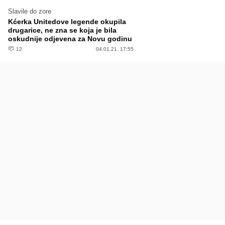
Slavile do zore
Kćerka Unitedove legende okupila
drugarice, ne zna se koja je bila
oskudnije odjevena za Novu godinu
12
04.01.21. 17:55