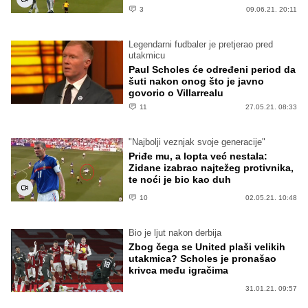
3
09.06.21. 20:11
Legendarni fudbaler je pretjerao pred
utakmicu
Paul Scholes će određeni period da
šuti nakon onog što je javno
govorio o Villarrealu
11
27.05.21. 08:33
"Najbolji veznjak svoje generacije"
Priđe mu, a lopta već nestala:
Zidane izabrao najtežeg protivnika,
te noći je bio kao duh
10
02.05.21. 10:48
Bio je ljut nakon derbija
Zbog čega se United plaši velikih
utakmica? Scholes je pronašao
krivca među igračima
31.01.21. 09:57