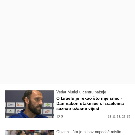
Vedat Muriqi u centru pažnje
O Izraelu je rekao što nije smio -
Dan nakon utakmice s Izraelcima
saznao užasne vijesti
5
13.11.23. 23:15
Objasnili šta je njihov napadač mislio