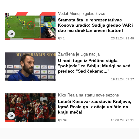
Vedat Muriqi izgubio živce
Sramota šta je reprezentativac
Kosova uradio: Sudija gledao VAR i
dao mu direktan crveni karton!
1
23.11.24. 21:40
Završena je Liga nacija
U noći tuge iz Prištine stigla
"pobjeda" za Srbiju; Muriqi se već
predao: "Sad čekamo..."
19.11.24. 07:27
Kiks Reala na startu nove sezone
Leteći Kosovar zaustavio Kraljeve,
igrač Reala ga iz očaja uništio na
kraju meča!
39
18.08.24. 23:31