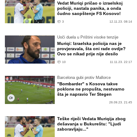
Vedat Muriqi pričao o izraelskoj
policiji, nastala panika, a onda
čudno saopštenje FS Kosovo!
3
12.11.23. 08:14
Uoči duela u Prištini visoke tenzije
Muriqi: Izraelska policija nas je
provjeravala, šta oni rade ovdje?
Ovo se nikad prije nije desilo
10
11.11.23. 22:17
Barcelona gubi protiv Mallorce
"Bombarder" s Kosova takve
poklone ne propušta, nestvarno
šta je napravio Ter Stegen
26.09.23. 21:45
Teške riječi Vedata Muriqija zbog
dešavanja u Bukureštu: "Ljudi
zaboravljaju..."