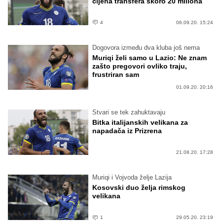
cijena transfera skoro 20 miliona
4
06.09.20. 15:24
Dogovora između dva kluba još nema
Muriqi želi samo u Lazio: Ne znam
zašto pregovori ovliko traju,
frustriran sam
01.09.20. 20:16
Stvari se tek zahuktavaju
Bitka italijanskih velikana za
napadača iz Prizrena
21.08.20. 17:28
Muriqi i Vojvoda želje Lazija
Kosovski duo želja rimskog
velikana
1
29.05.20. 23:19