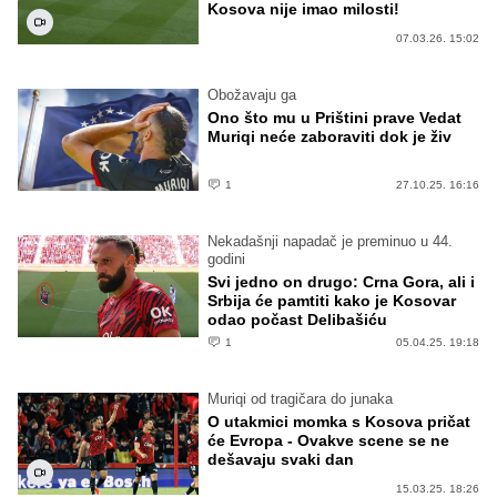
Kosova nije imao milosti!
07.03.26. 15:02
Obožavaju ga
Ono što mu u Prištini prave Vedat
Muriqi neće zaboraviti dok je živ
1
27.10.25. 16:16
Nekadašnji napadač je preminuo u 44.
godini
Svi jedno on drugo: Crna Gora, ali i
Srbija će pamtiti kako je Kosovar
odao počast Delibašiću
1
05.04.25. 19:18
Muriqi od tragičara do junaka
O utakmici momka s Kosova pričat
će Evropa - Ovakve scene se ne
dešavaju svaki dan
15.03.25. 18:26