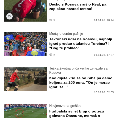
Dečko s Kosova srušio Real, pa
zaplakao nasred terena!
5
04.04.26. 18:14
Muriqi u centru pažnje
Tektonski udar na Kosovu, najbolji
igrač prodao utakmicu Turcima?!
"Bog te prokleo"
2
01.04.26. 17:27
Teška životna priča velike zvijezde sa
Kosova
Kao dijete krio se od Srba pa derao
koljena za 200 eura: "On je morao
igrati za..."
16.03.26. 02:05
Nevjerovatna greška
Fudbalski svijet bruji o potezu
golmana Osasune, momak s