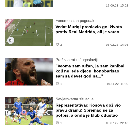
17.09.23. 15:02
Fenomenalan pogodak
Vedat Muriqi proslavio gol života
protiv Real Madrida, ali je varao
2
05.02.23. 14:26
Preživio rat u Jugoslaviji
"Veoma sam ružan, ja sam kanibal
koji ne jede djecu, konobarisao
sam sa devet godina..."
1
10.11.22. 11:30
Nevjerovatna situacija
Reprezentativac Kosova doživio
pravu dramu: Spremao se za
potpis, a onda je klub odustao
1
08.07.22. 22:46