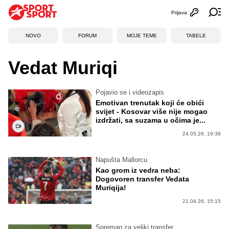
Prijava
Otvori profi
Ot
NOVO
FORUM
MOJE TEME
TABELE
Vedat Muriqi
Pojavio se i videozapis
Emotivan trenutak koji će obići
svijet - Kosovar više nije mogao
izdržati, sa suzama u očima je...
24.05.26. 19:38
Napušta Mallorcu
Kao grom iz vedra neba:
Dogovoren transfer Vedata
Muriqija!
21.04.26. 15:15
Spreman za veliki transfer