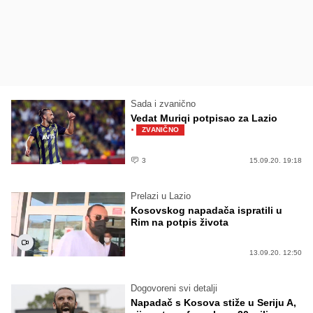
Sada i zvanično
Vedat Muriqi potpisao za Lazio
·
ZVANIČNO
3
15.09.20. 19:18
Prelazi u Lazio
Kosovskog napadača ispratili u
Rim na potpis života
13.09.20. 12:50
Dogovoreni svi detalji
Napadač s Kosova stiže u Seriju A,