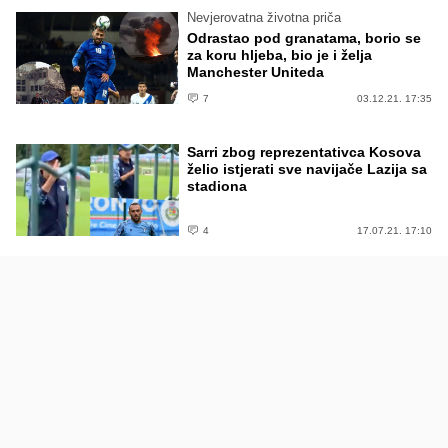
Nevjerovatna životna priča
Odrastao pod granatama, borio se
za koru hljeba, bio je i želja
Manchester Uniteda
7
03.12.21. 17:35
Sarri zbog reprezentativca Kosova
želio istjerati sve navijače Lazija sa
stadiona
4
17.07.21. 17:10