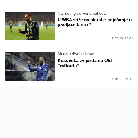
Na meti igrač Fenerbahcea
U WBA stiže najskuplje pojačanje u
povijesti kluba?
13.05.20. 15:02
Muriqi stiže u United
Kosovska zvijezda na Old
Traffordu?
30.01.20. 11:11