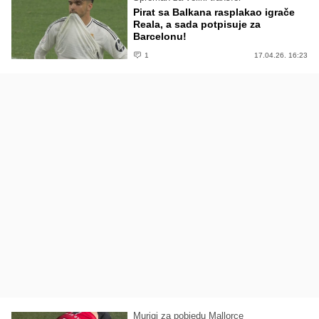
Pirat sa Balkana rasplakao igrače
Reala, a sada potpisuje za
Barcelonu!
1
17.04.26. 16:23
Muriqi za pobjedu Mallorce