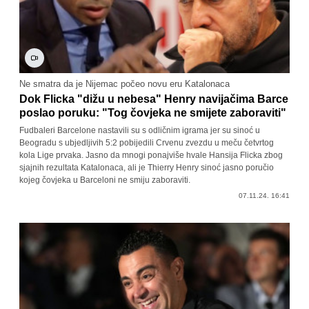
Ne smatra da je Nijemac počeo novu eru Katalonaca
Dok Flicka "dižu u nebesa" Henry navijačima Barce
poslao poruku: "Tog čovjeka ne smijete zaboraviti"
Fudbaleri Barcelone nastavili su s odličnim igrama jer su sinoć u
Beogradu s ubjedljivih 5:2 pobijedili Crvenu zvezdu u meču četvrtog
kola Lige prvaka. Jasno da mnogi ponajviše hvale Hansija Flicka zbog
sjajnih rezultata Katalonaca, ali je Thierry Henry sinoć jasno poručio
kojeg čovjeka u Barceloni ne smiju zaboraviti.
07.11.24. 16:41