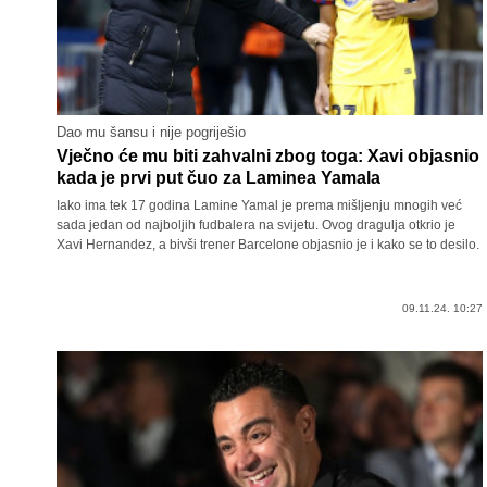
Dao mu šansu i nije pogriješio
Vječno će mu biti zahvalni zbog toga: Xavi objasnio
kada je prvi put čuo za Laminea Yamala
Iako ima tek 17 godina Lamine Yamal je prema mišljenju mnogih već
sada jedan od najboljih fudbalera na svijetu. Ovog dragulja otkrio je
Xavi Hernandez, a bivši trener Barcelone objasnio je i kako se to desilo.
09.11.24. 10:27