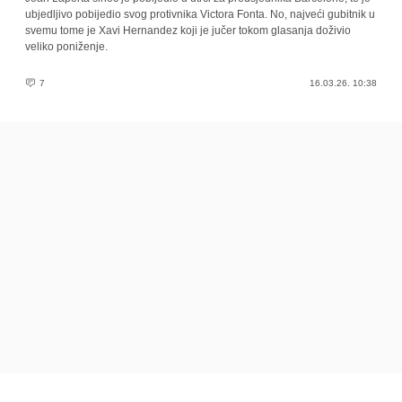
ubjedljivo pobijedio svog protivnika Victora Fonta. No, najveći gubitnik u
svemu tome je Xavi Hernandez koji je jučer tokom glasanja doživio
veliko poniženje.
7
16.03.26. 10:38