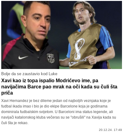
Bolje da se zaustavio kod Luke
Xavi kao iz topa ispalio Modrićevo ime, pa
navijačima Barce pao mrak na oči kada su čuli šta
priča
Xavi Hernandez je bez dileme jedan od najboljih veznjaka koje je
fudbal ikada imao i bio je dio ekipe Barcelone koja je godinama
dominirala fudbalskim svijetom. U Barceloni ima status legende, ali
navijači katalonskog kluba večeras su se "obrušili" na Xavija kada su
čuli šta je rekao.
20.12.24. 17:49