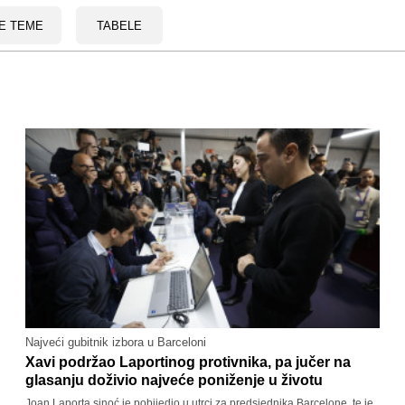
E TEME
TABELE
Najveći gubitnik izbora u Barceloni
Xavi podržao Laportinog protivnika, pa jučer na
glasanju doživio najveće poniženje u životu
Joan Laporta sinoć je pobijedio u utrci za predsjednika Barcelone, te je