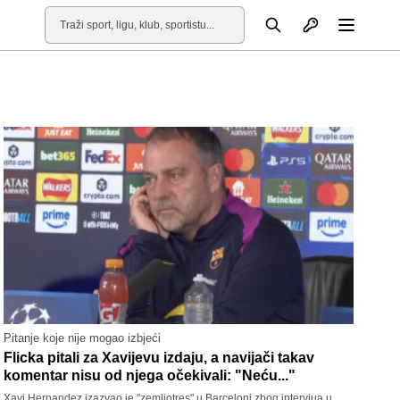
Otvori profil
Pretraga
Otvori
Pitanje koje nije mogao izbjeći
Flicka pitali za Xavijevu izdaju, a navijači takav
komentar nisu od njega očekivali: "Neću..."
Xavi Hernandez izazvao je "zemljotres" u Barceloni zbog intervjua u