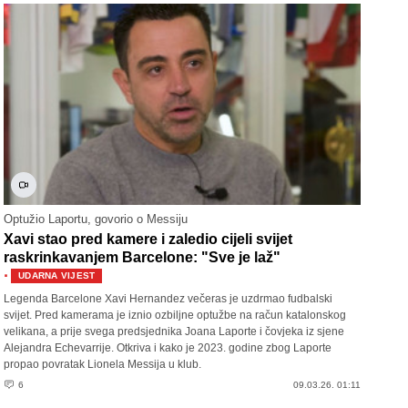
Optužio Laportu, govorio o Messiju
Xavi stao pred kamere i zaledio cijeli svijet
raskrinkavanjem Barcelone: "Sve je laž"
·
UDARNA VIJEST
Legenda Barcelone Xavi Hernandez večeras je uzdrmao fudbalski
svijet. Pred kamerama je iznio ozbiljne optužbe na račun katalonskog
velikana, a prije svega predsjednika Joana Laporte i čovjeka iz sjene
Alejandra Echevarrije. Otkriva i kako je 2023. godine zbog Laporte
propao povratak Lionela Messija u klub.
6
09.03.26. 01:11