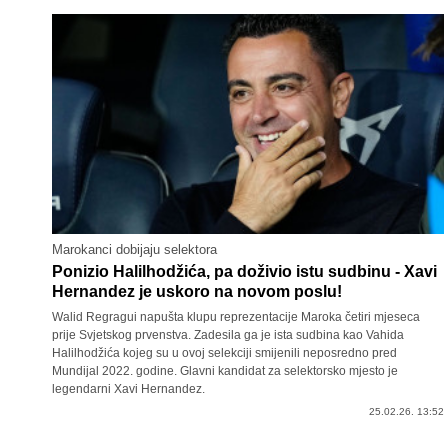
Marokanci dobijaju selektora
Ponizio Halilhodžića, pa doživio istu sudbinu - Xavi
Hernandez je uskoro na novom poslu!
Walid Regragui napušta klupu reprezentacije Maroka četiri mjeseca
prije Svjetskog prvenstva. Zadesila ga je ista sudbina kao Vahida
Halilhodžića kojeg su u ovoj selekciji smijenili neposredno pred
Mundijal 2022. godine. Glavni kandidat za selektorsko mjesto je
legendarni Xavi Hernandez.
25.02.26. 13:52