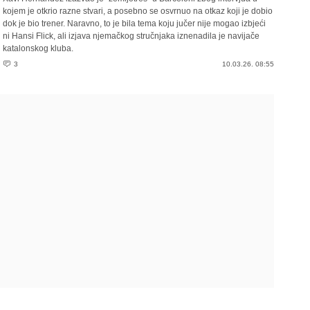
kojem je otkrio razne stvari, a posebno se osvrnuo na otkaz koji je dobio
dok je bio trener. Naravno, to je bila tema koju jučer nije mogao izbjeći
ni Hansi Flick, ali izjava njemačkog stručnjaka iznenadila je navijače
katalonskog kluba.
3
10.03.26. 08:55