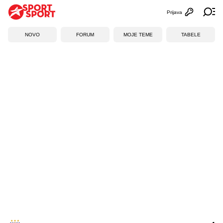
Prijava
Otvori profi
Ot
NOVO
FORUM
MOJE TEME
TABELE