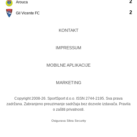
2
Arouca
2
Gil Vicente FC
KONTAKT
IMPRESSUM
MOBILNE APLIKACIJE
MARKETING
Copyright 2008-26. SportSport d.o.o. ISSN 2744-2195. Sva prava
zadržana. Zabranjeno preuzimanje sadržaja bez dozvole izdavača.
Pravila
o zaštiti privatnosti.
Osigurava
Sikra Security