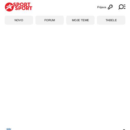
Prijava
Otvori profi
Ot
NOVO
FORUM
MOJE TEME
TABELE