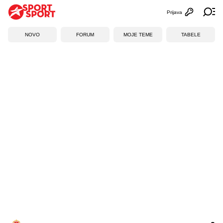
Prijava
Otvori profi
Ot
NOVO
FORUM
MOJE TEME
TABELE