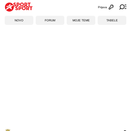
Prijava
Otvori profi
Ot
NOVO
FORUM
MOJE TEME
TABELE