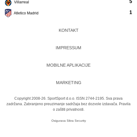
5
Villarreal
1
Atletico Madrid
KONTAKT
IMPRESSUM
MOBILNE APLIKACIJE
MARKETING
Copyright 2008-26. SportSport d.o.o. ISSN 2744-2195. Sva prava
zadržana. Zabranjeno preuzimanje sadržaja bez dozvole izdavača.
Pravila
o zaštiti privatnosti.
Osigurava
Sikra Security