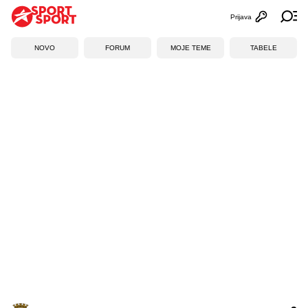
Prijava
Otvori profi
Ot
NOVO
FORUM
MOJE TEME
TABELE