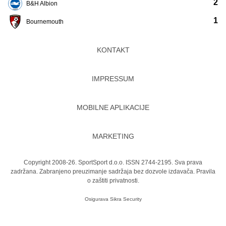
2
B&H Albion
1
Bournemouth
KONTAKT
IMPRESSUM
MOBILNE APLIKACIJE
MARKETING
Copyright 2008-26. SportSport d.o.o. ISSN 2744-2195. Sva prava
zadržana. Zabranjeno preuzimanje sadržaja bez dozvole izdavača.
Pravila
o zaštiti privatnosti.
Osigurava
Sikra Security