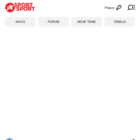
Prijava
Otvori profi
Ot
NOVO
FORUM
MOJE TEME
TABELE