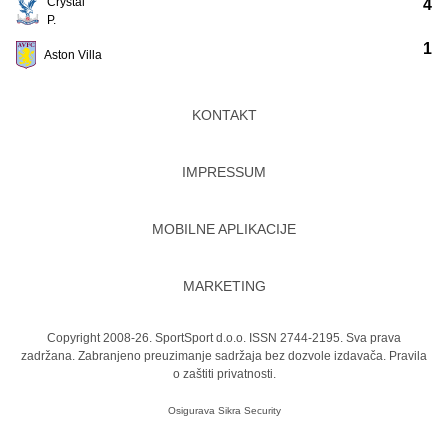
Crystal
4
P.
1
Aston Villa
KONTAKT
IMPRESSUM
MOBILNE APLIKACIJE
MARKETING
Copyright 2008-26. SportSport d.o.o. ISSN 2744-2195. Sva prava
zadržana. Zabranjeno preuzimanje sadržaja bez dozvole izdavača.
Pravila
o zaštiti privatnosti.
Osigurava
Sikra Security