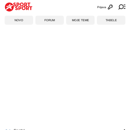
Prijava
Otvori profi
Ot
NOVO
FORUM
MOJE TEME
TABELE