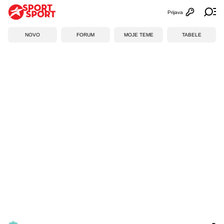
Prijava
Otvori profi
Ot
NOVO
FORUM
MOJE TEME
TABELE