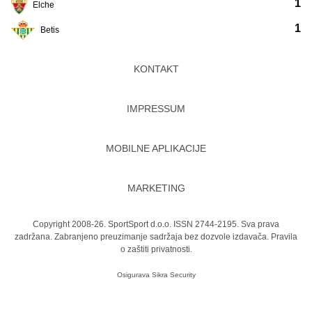
1
Elche
1
Betis
KONTAKT
IMPRESSUM
MOBILNE APLIKACIJE
MARKETING
Copyright 2008-26. SportSport d.o.o. ISSN 2744-2195. Sva prava
zadržana. Zabranjeno preuzimanje sadržaja bez dozvole izdavača.
Pravila
o zaštiti privatnosti.
Osigurava
Sikra Security