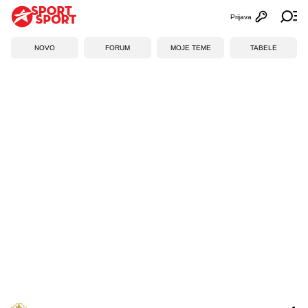
Prijava
Otvori profi
Ot
NOVO
FORUM
MOJE TEME
TABELE