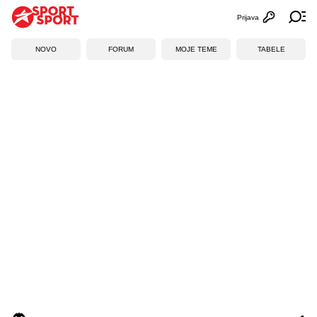
Prijava
Otvori profi
Ot
NOVO
FORUM
MOJE TEME
TABELE