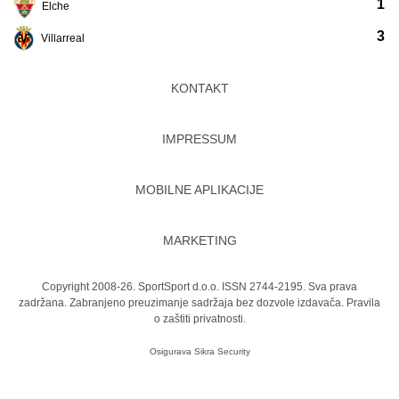
1
Elche
3
Villarreal
KONTAKT
IMPRESSUM
MOBILNE APLIKACIJE
MARKETING
Copyright 2008-26. SportSport d.o.o. ISSN 2744-2195. Sva prava
zadržana. Zabranjeno preuzimanje sadržaja bez dozvole izdavača.
Pravila
o zaštiti privatnosti.
Osigurava
Sikra Security