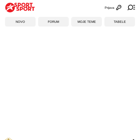
Prijava
Otvori profi
Ot
NOVO
FORUM
MOJE TEME
TABELE