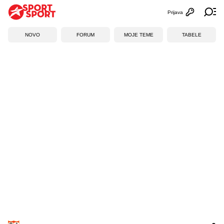
Prijava
Otvori profi
Ot
NOVO
FORUM
MOJE TEME
TABELE