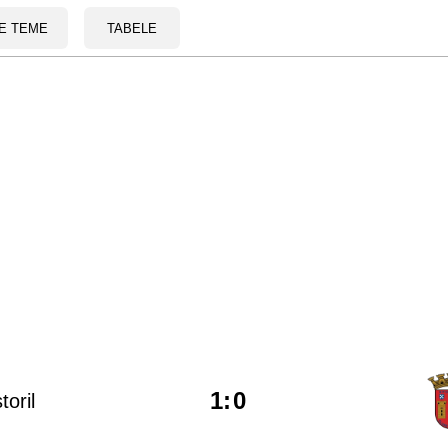
E TEME
TABELE
1
:
0
toril