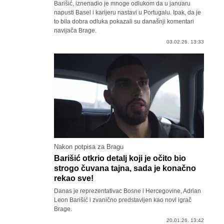
Barišić, iznenadio je mnoge odlukom da u januaru
napusti Basel i karijeru nastavi u Portugalu. Ipak, da je
to bila dobra odluka pokazali su današnji komentari
navijača Brage.
03.02.26. 13:33
Nakon potpisa za Bragu
Barišić otkrio detalj koji je očito bio
strogo čuvana tajna, sada je konačno
rekao sve!
Danas je reprezentativac Bosne i Hercegovine, Adrian
Leon Barišić i zvanično predstavljen kao novi igrač
Brage.
20.01.26. 13:42