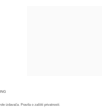
ING
vole izdavača.
Pravila o zaštiti privatnosti.