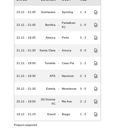
23.12. - 21:45
Guimaraes
-
Sporting
1 : 4
Famalicao
22.12. - 21:45
Benfica
-
1 : 0
FC
22.12. - 19:45
Alverca
-
Porto
0 : 3
21.12. - 21:30
Santa Clara
-
Arouca
0 : 0
21.12. - 19:00
Tondela
-
Casa Pia
1 : 2
21.12. - 16:30
AFS
-
Nacional
2 : 2
20.12. - 21:30
Estrela
-
Moreirense
0 : 0
Gil Vicente
20.12. - 19:00
-
Rio Ave
2 : 2
FC
19.12. - 21:15
Estoril
-
Braga
1 : 0
Potpuni raspored