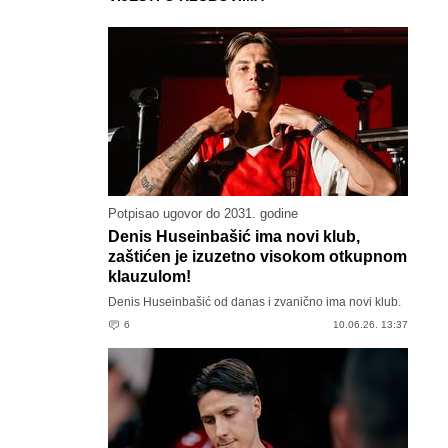
Potpisao ugovor do 2031. godine
Denis Huseinbašić ima novi klub,
zaštićen je izuzetno visokom otkupnom
klauzulom!
Denis Huseinbašić od danas i zvanično ima novi klub.
6
10.06.26. 13:37