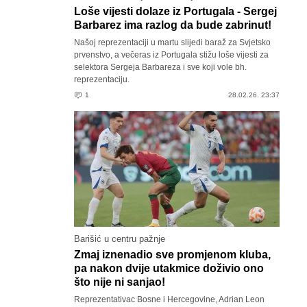
Loše vijesti dolaze iz Portugala - Sergej
Barbarez ima razlog da bude zabrinut!
Našoj reprezentaciji u martu slijedi baraž za Svjetsko
prvenstvo, a večeras iz Portugala stižu loše vijesti za
selektora Sergeja Barbareza i sve koji vole bh.
reprezentaciju.
1
28.02.26. 23:37
Barišić u centru pažnje
Zmaj iznenadio sve promjenom kluba,
pa nakon dvije utakmice doživio ono
što nije ni sanjao!
Reprezentativac Bosne i Hercegovine, Adrian Leon