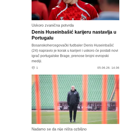
Uskoro zvanična potvrda
Denis Huseinbašić karijeru nastavlja u
Portugalu
Bosanskohercegovački fudbaler Denis Huseinbašić
(24) napravio je korak u karijeri i uskoro će postati novi
igrač portugalske Brage, prenose brojni evropski
mediji.
1
05.06.26. 14:36
Nadamo se da nije ništa ozbiljno