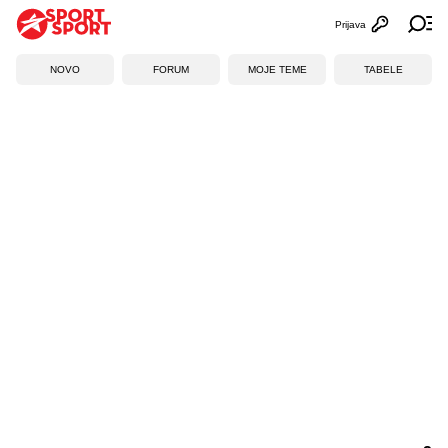
Prijava
Otvori profi
Ot
NOVO
FORUM
MOJE TEME
TABELE