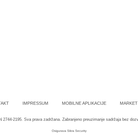
TAKT
IMPRESSUM
MOBILNE APLIKACIJE
MARKET
SN 2744-2195. Sva prava zadržana. Zabranjeno preuzimanje sadržaja bez doz
Osigurava
Sikra Security