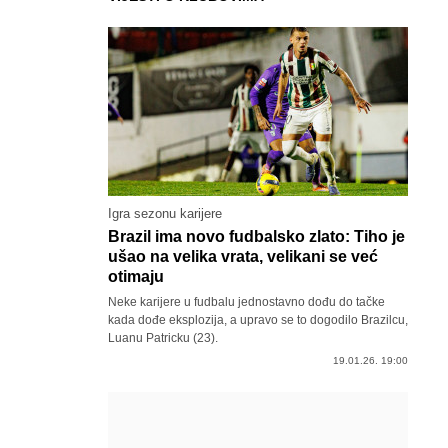
Igra sezonu karijere
Brazil ima novo fudbalsko zlato: Tiho je
ušao na velika vrata, velikani se već
otimaju
Neke karijere u fudbalu jednostavno dođu do tačke
kada dođe eksplozija, a upravo se to dogodilo Brazilcu,
Luanu Patricku (23).
19.01.26. 19:00