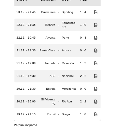
23.12. - 21:45
Guimaraes
-
Sporting
1 : 4
Famalicao
22.12. - 21:45
Benfica
-
1 : 0
FC
22.12. - 19:45
Alverca
-
Porto
0 : 3
21.12. - 21:30
Santa Clara
-
Arouca
0 : 0
21.12. - 19:00
Tondela
-
Casa Pia
1 : 2
21.12. - 16:30
AFS
-
Nacional
2 : 2
20.12. - 21:30
Estrela
-
Moreirense
0 : 0
Gil Vicente
20.12. - 19:00
-
Rio Ave
2 : 2
FC
19.12. - 21:15
Estoril
-
Braga
1 : 0
Potpuni raspored