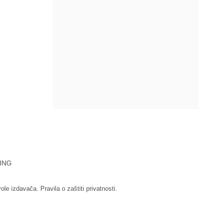
ING
vole izdavača.
Pravila o zaštiti privatnosti.