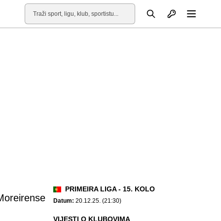
Otvori profil
Pretraga
Otvori
PRIMEIRA LIGA - 15. KOLO
Moreirense
Datum:
20.12.25. (21:30)
VIJESTI O KLUBOVIMA