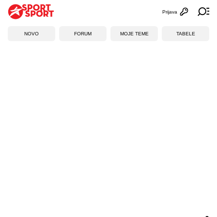
Prijava
Otvori profi
Ot
NOVO
FORUM
MOJE TEME
TABELE