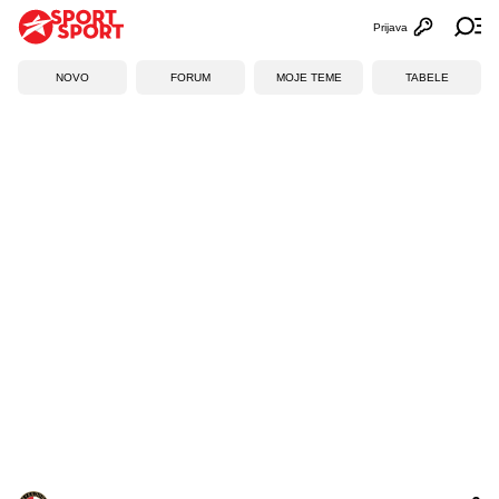
Prijava
Otvori profi
Ot
NOVO
FORUM
MOJE TEME
TABELE