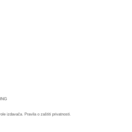
ING
vole izdavača.
Pravila o zaštiti privatnosti.