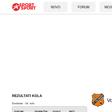
NOVO
FORUM
MOJ
REZULTATI KOLA
V
Eredivisie - 34. kolo
DATUM
DOMAĆIN
GOST
REZ