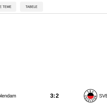
E TEME
TABELE
3
:
2
olendam
SVB