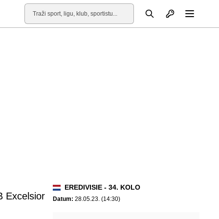
Otvori profil
Pretraga
Otvori
EREDIVISIE - 34. KOLO
 Excelsior
Datum:
28.05.23. (14:30)