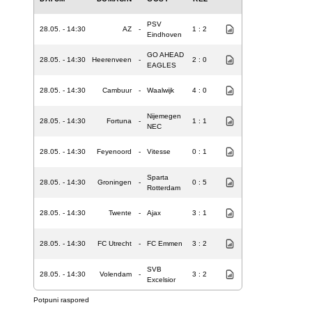
PSV
28.05. - 14:30
AZ
-
1 : 2
Eindhoven
GO AHEAD
28.05. - 14:30
Heerenveen
-
2 : 0
EAGLES
28.05. - 14:30
Cambuur
-
Waalwijk
4 : 0
Nijemegen
28.05. - 14:30
Fortuna
-
1 : 1
NEC
28.05. - 14:30
Feyenoord
-
Vitesse
0 : 1
Sparta
28.05. - 14:30
Groningen
-
0 : 5
Rotterdam
28.05. - 14:30
Twente
-
Ajax
3 : 1
28.05. - 14:30
FC Utrecht
-
FC Emmen
3 : 2
SVB
28.05. - 14:30
Volendam
-
3 : 2
Excelsior
Potpuni raspored