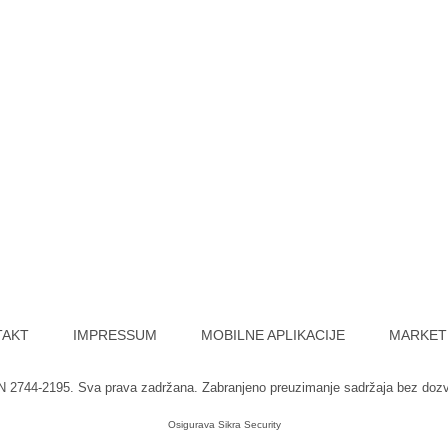
TAKT
IMPRESSUM
MOBILNE APLIKACIJE
MARKET
SN 2744-2195. Sva prava zadržana. Zabranjeno preuzimanje sadržaja bez doz
Osigurava
Sikra Security