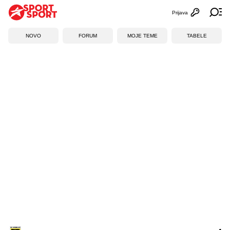
Prijava
Otvori profi
Ot
NOVO
FORUM
MOJE TEME
TABELE