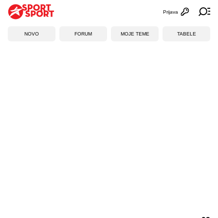
Prijava
Otvori profi
Ot
NOVO
FORUM
MOJE TEME
TABELE