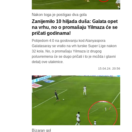
Nakon toga je postigao dva gola
Zanijemilo 10 hiljada duša: Galata opet
na vrhu, no o promašaju Yilmaza će se
pričati godinama!
Pobjedom 4:0 na gostovanju kod Alanyaspora
Galatasaray se vratio na vrh turske Super Lige nakon
32 kola. No, o promašaju Yilmaza iz drugog
poluvremena će se dugo pričati i to je možda i glavni
detalj ove utakmice.
15.04.24. 20:56
Bizaran gol