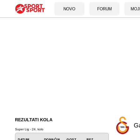
NOVO
FORUM
MOJ
REZULTATI KOLA
Ga
Super Lig - 24. kolo
DATUM
DOMAĆIN
GOST
REZ