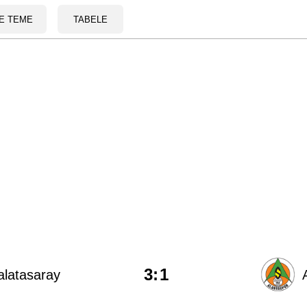
E TEME
TABELE
3
:
1
latasaray