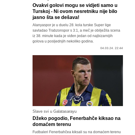
Ovakvi golovi mogu se vidjeti samo u
Turskoj - Ni ovom nesretniku nije bilo
jasno šta se dešava!
Alanyaspor je u duelu 28. kola turske Super lige
savladao Trabzonspor s 3:1, a meč je obilježila scena
iz 38. minute kada je viđen jedan od najbizarnijih
golova u posljednjih nekoliko godina.
04.03.24. 22:44
Slave svi u Galatasarayu
Džeko pogodio, Fenerbahče kiksao na
domaćem terenu
Fudbaleri Fenerbahčea kiksali su na domaćem terenu