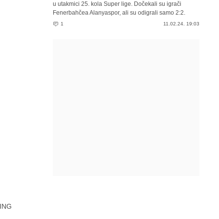
u utakmici 25. kola Super lige. Dočekali su igrači
Fenerbahčea Alanyaspor, ali su odigrali samo 2:2.
1
11.02.24. 19:03
ING