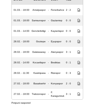
01.03. - 18:00
Antalyaspor
-
Fenerbahce
2 : 2
01.03. - 18:00
Samsunspor
-
Gaziantep
0 : 0
01.03. - 14:00
Genclerbirligi
-
Kayserispor
0 : 0
28.02. - 18:00
Goztepe
-
Eyupspor
0 : 0
28.02. - 18:00
Galatasaray
-
Alanyaspor
3 : 1
28.02. - 14:00
Kocaelispor
-
Besiktas
0 : 1
28.02. - 11:30
Kasimpasa
-
Rizespor
0 : 3
27.02. - 18:00
Basaksehir
-
Konyaspor
2 : 0
F.
27.02. - 18:00
Trabzonspor
-
3 : 1
Karagumruk
Potpuni raspored