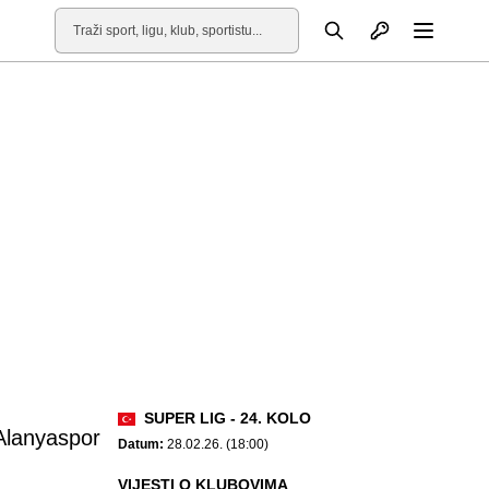
Otvori profil
Pretraga
Otvori
SUPER LIG - 24. KOLO
Alanyaspor
Datum:
28.02.26. (18:00)
VIJESTI O KLUBOVIMA