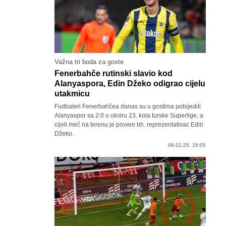
Važna tri boda za goste
Fenerbahče rutinski slavio kod
Alanyaspora, Edin Džeko odigrao cijelu
utakmicu
Fudbaleri Fenerbahčea danas su u gostima pobijedili
Alanyaspor sa 2:0 u okviru 23. kola turske Superlige, a
cijeli meč na terenu je proveo bh. reprezentativac Edin
Džeko.
09.02.25. 16:05