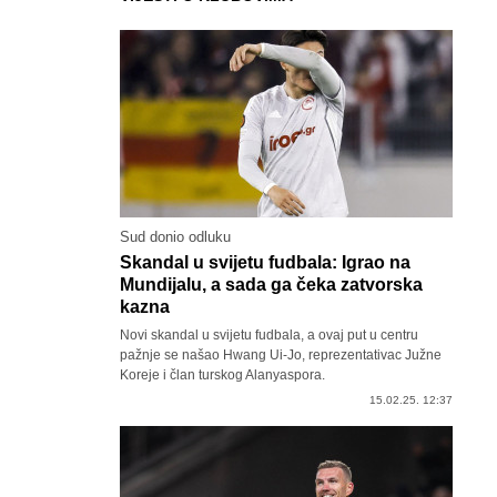
Sud donio odluku
Skandal u svijetu fudbala: Igrao na
Mundijalu, a sada ga čeka zatvorska
kazna
Novi skandal u svijetu fudbala, a ovaj put u centru
pažnje se našao Hwang Ui-Jo, reprezentativac Južne
Koreje i član turskog Alanyaspora.
15.02.25. 12:37