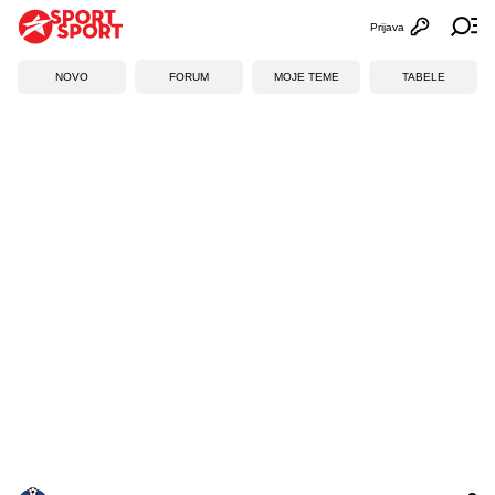
Prijava
Otvori profi
Ot
NOVO
FORUM
MOJE TEME
TABELE