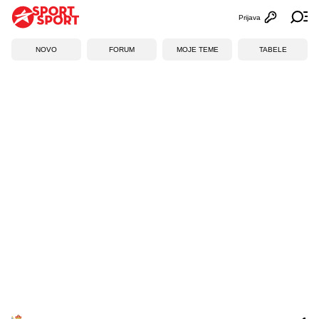
Prijava
Otvori profi
Ot
NOVO
FORUM
MOJE TEME
TABELE