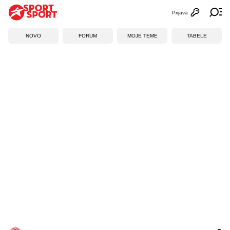
Prijava
Otvori profi
Ot
NOVO
FORUM
MOJE TEME
TABELE