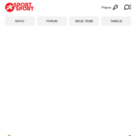
Prijava
Otvori profi
Ot
NOVO
FORUM
MOJE TEME
TABELE