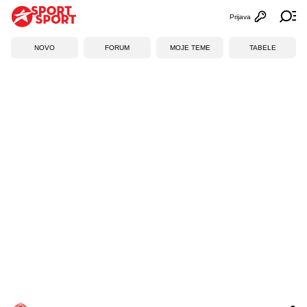
Prijava
Otvori profi
Ot
NOVO
FORUM
MOJE TEME
TABELE