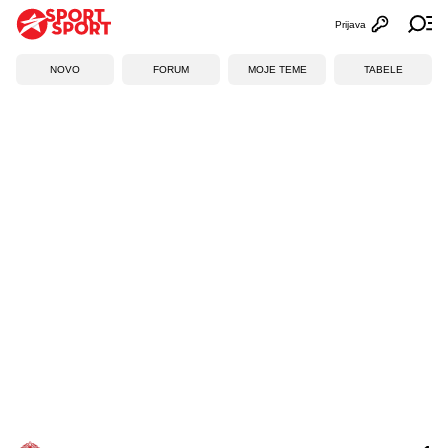
Prijava
Otvori profi
Ot
NOVO
FORUM
MOJE TEME
TABELE