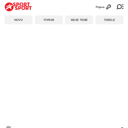
Prijava
Otvori profi
Ot
NOVO
FORUM
MOJE TEME
TABELE