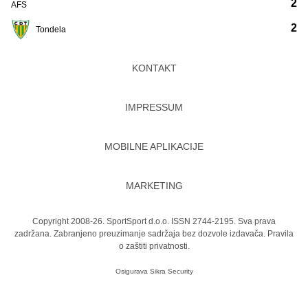
2
AFS
2
Tondela
KONTAKT
IMPRESSUM
MOBILNE APLIKACIJE
MARKETING
Copyright 2008-26. SportSport d.o.o. ISSN 2744-2195. Sva prava
zadržana. Zabranjeno preuzimanje sadržaja bez dozvole izdavača.
Pravila
o zaštiti privatnosti.
Osigurava
Sikra Security