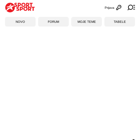
Prijava
Otvori profi
Ot
NOVO
FORUM
MOJE TEME
TABELE