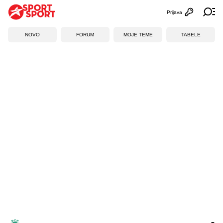
Prijava
Otvori profi
Ot
NOVO
FORUM
MOJE TEME
TABELE