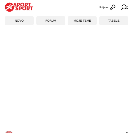
Prijava
Otvori profi
Ot
NOVO
FORUM
MOJE TEME
TABELE