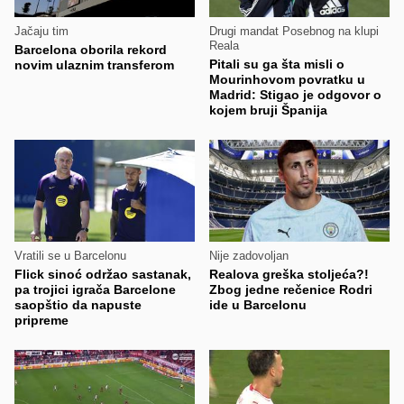
Jačaju tim
Drugi mandat Posebnog na klupi
Reala
Barcelona oborila rekord
Pitali su ga šta misli o
novim ulaznim transferom
Mourinhovom povratku u
Madrid: Stigao je odgovor o
kojem bruji Španija
Vratili se u Barcelonu
Nije zadovoljan
Flick sinoć održao sastanak,
Realova greška stoljeća?!
pa trojici igrača Barcelone
Zbog jedne rečenice Rodri
saopštio da napuste
ide u Barcelonu
pripreme