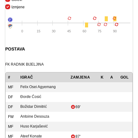
Izmjene
0
15
30
45
60
75
90
POSTAVA
FK RADNIK BIJELJINA
#
IGRAČ
ZAMJENA
K
A
GOL
Felix Osei Agyemang
MF
Đorđe Ćosić
DF
Božidar Dimitrić
DF
69'
Antoine Desouza
FW
Huso Karjašević
MF
Ateef Konate
MF
87'