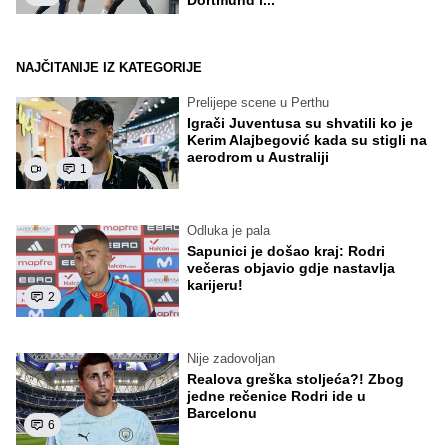
NAJČITANIJE IZ KATEGORIJE
Prelijepe scene u Perthu
Igrači Juventusa su shvatili ko je
Kerim Alajbegović kada su stigli na
aerodrom u Australiji
1
Odluka je pala
Sapunici je došao kraj: Rodri
večeras objavio gdje nastavlja
karijeru!
2
Nije zadovoljan
Realova greška stoljeća?! Zbog
jedne rečenice Rodri ide u
Barcelonu
6