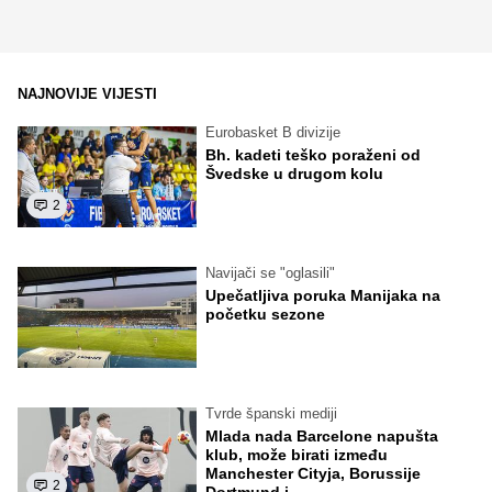
NAJNOVIJE VIJESTI
Eurobasket B divizije
Bh. kadeti teško poraženi od
Švedske u drugom kolu
2
Navijači se "oglasili"
Upečatljiva poruka Manijaka na
početku sezone
Tvrde španski mediji
Mlada nada Barcelone napušta
klub, može birati između
Manchester Cityja, Borussije
2
Dortmund i...