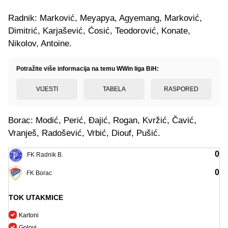
Radnik: Marković, Meyapya, Agyemang, Marković,
Dimitrić, Karjašević, Ćosić, Teodorović, Konate,
Nikolov, Antoine.
Potražite više informacija na temu WWin liga BiH:
VIJESTI
TABELA
RASPORED
Borac: Modić, Perić, Đajić, Rogan, Kvržić, Čavić,
Vranješ, Radošević, Vrbić, Diouf, Pušić.
0
FK Radnik B.
0
FK Borac
TOK UTAKMICE
Kartoni
Golovi