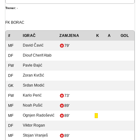
Trener:
-
FK BORAC
#
IGRAČ
ZAMJENA
K
A
GOL
David Čavić
MF
79'
Diouf Cherif Atab
DF
Pavle Đajić
FW
Zoran Kvržić
DF
Srđan Modić
GK
Karlo Perić
FW
73'
Noah Pušić
MF
89'
Ognjen Radošević
MF
89'
Viktor Rogan
DF
Stojan Vranješ
MF
89'