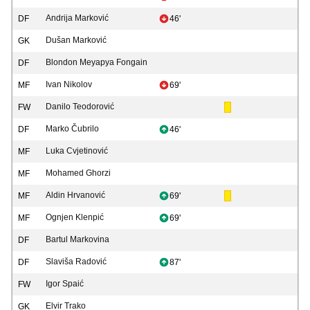
Andrija Marković
DF
46'
Dušan Marković
GK
Blondon Meyapya Fongain
DF
Ivan Nikolov
MF
69'
Danilo Teodorović
FW
Marko Čubrilo
DF
46'
Luka Cvjetinović
MF
Mohamed Ghorzi
MF
Aldin Hrvanović
MF
69'
Ognjen Klenpić
MF
69'
Bartul Markovina
DF
Slaviša Radović
DF
87'
Igor Spaić
FW
Elvir Trako
GK