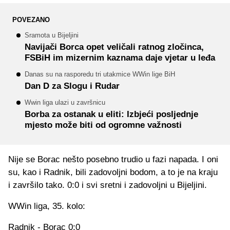
POVEZANO
Sramota u Bijeljini
Navijači Borca opet veličali ratnog zločinca,
FSBiH im mizernim kaznama daje vjetar u leđa
Danas su na rasporedu tri utakmice WWin lige BiH
Dan D za Slogu i Rudar
Wwin liga ulazi u završnicu
Borba za ostanak u eliti: Izbjeći posljednje
mjesto može biti od ogromne važnosti
Nije se Borac nešto posebno trudio u fazi napada. I oni
su, kao i Radnik, bili zadovoljni bodom, a to je na kraju
i završilo tako. 0:0 i svi sretni i zadovoljni u Bijeljini.
WWin liga, 35. kolo:
Radnik - Borac 0:0