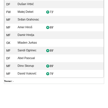
Dušan Vrbić
DF
Matej Deket
FW
73'
Srđan Grahovac
MF
Amer Hiroš
MF
89'
Damir Hrelja
MF
Mladen Jurkas
GK
Sandi Ogrinec
MF
89'
Abel Pascual
DF
Dino Skorup
MF
89'
David Vuković
MF
79'
Trener:
-