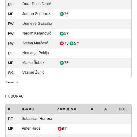
Đuro-Đulio Đekić
DF
Jordan Gutierrez
MF
75'
Demetre Gvasalia
FW
Nedim Keranović
FW
57'
Stefan Marčetić
FW
75'
57'
Nemanja Pekija
DF
Marko Šebez
MF
75'
Vasilije Žunić
GK
Trener:
-
FK BORAC
#
IGRAČ
ZAMJENA
K
A
GOL
Sebastian Herrera
DF
Amer Hiroš
MF
61'