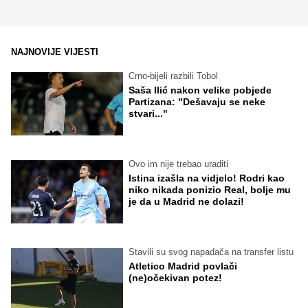
NAJNOVIJE VIJESTI
Crno-bijeli razbili Tobol
Saša Ilić nakon velike pobjede
Partizana: "Dešavaju se neke
stvari..."
Ovo im nije trebao uraditi
Istina izašla na vidjelo! Rodri kao
niko nikada ponizio Real, bolje mu
je da u Madrid ne dolazi!
Stavili su svog napadača na transfer listu
Atletico Madrid povlači
(ne)očekivan potez!