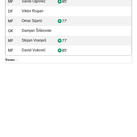
Sandi Ogrinec
MF
85'
Viktor Rogan
DF
Omar Sijarić
MF
77'
Damjan Šiškovski
GK
Stojan Vranješ
MF
77'
David Vuković
MF
85'
Trener:
-