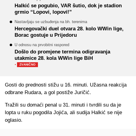
Halkić se pogubio, VAR šutio, dok je stadion
grmio “Lopovi, lopovi!”
Nastavljaju se uzbuđenja na bh. terenima
Hercegovački duel otvara 28. kolo WWin lige,
Borac gostuje u Prijedoru
U odnosu na prvobitni raspored
Došlo do promjene termina odigravanja
utakmice 28. kola WWin lige BiH
·
ZVANIČNO
Gosti do prednosti stižu u 16. minuti. Užasna reakcija
odbrane Rudara, a gol postiže Juričić.
Tražili su domaći penal u 31. minuti i tvrdili su da je
lopta u ruku pogodila Jojića, ali sudija Halkić se nije
oglasio.