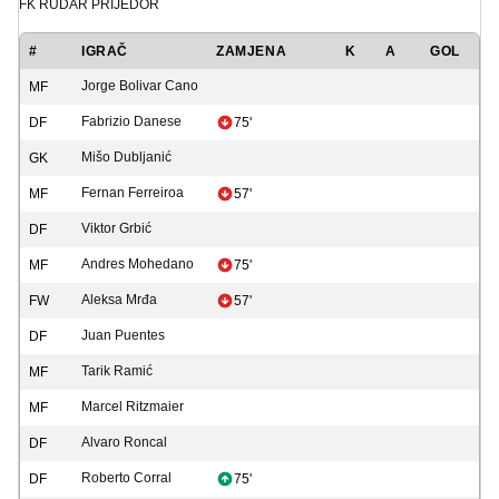
FK RUDAR PRIJEDOR
#
IGRAČ
ZAMJENA
K
A
GOL
Jorge Bolivar Cano
MF
Fabrizio Danese
DF
75'
Mišo Dubljanić
GK
Fernan Ferreiroa
MF
57'
Viktor Grbić
DF
Andres Mohedano
MF
75'
Aleksa Mrđa
FW
57'
Juan Puentes
DF
Tarik Ramić
MF
Marcel Ritzmaier
MF
Alvaro Roncal
DF
Roberto Corral
DF
75'