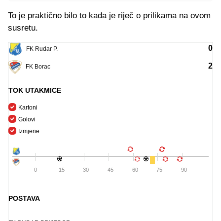
To je praktično bilo to kada je riječ o prilikama na ovom
susretu.
0
FK Rudar P.
2
FK Borac
TOK UTAKMICE
Kartoni
Golovi
Izmjene
0
15
30
45
60
75
90
POSTAVA