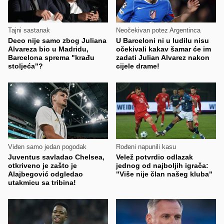
Tajni sastanak
Neočekivan potez Argentinca
Deco nije samo zbog Juliana
U Barceloni ni u ludilu nisu
Alvareza bio u Madridu,
očekivali kakav šamar će im
Barcelona sprema "krađu
zadati Julian Alvarez nakon
stoljeća"?
cijele drame!
Viđen samo jedan pogodak
Rođeni napunili kasu
Juventus savladao Chelsea,
Velež potvrdio odlazak
otkriveno je zašto je
jednog od najboljih igrača:
Alajbegović odgledao
"Više nije član našeg kluba"
utakmicu sa tribina!