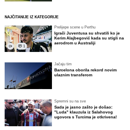
NAJČITANIJE IZ KATEGORIJE
Prelijepe scene u Perthu
Igrači Juventusa su shvatili ko je
Kerim Alajbegović kada su stigli na
aerodrom u Australiji
1
Jačaju tim
Barcelona oborila rekord novim
ulaznim transferom
Spremni su na sve
Sada je jasno zašto je došao:
"Luda" klauzula iz Salahovog
ugovora s Turcima je otkrivena!