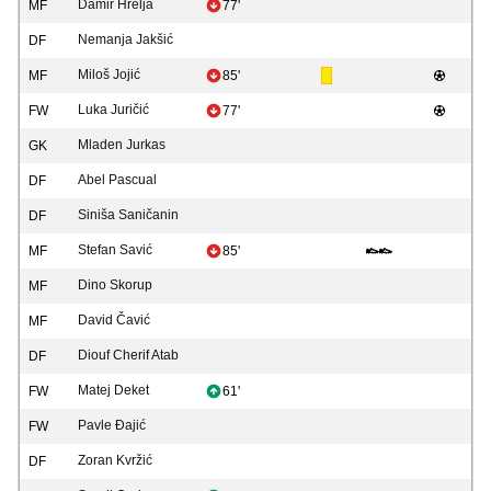
Damir Hrelja
MF
77'
Nemanja Jakšić
DF
Miloš Jojić
MF
85'
Luka Juričić
FW
77'
Mladen Jurkas
GK
Abel Pascual
DF
Siniša Saničanin
DF
Stefan Savić
MF
85'
Dino Skorup
MF
David Čavić
MF
Diouf Cherif Atab
DF
Matej Deket
FW
61'
Pavle Đajić
FW
Zoran Kvržić
DF