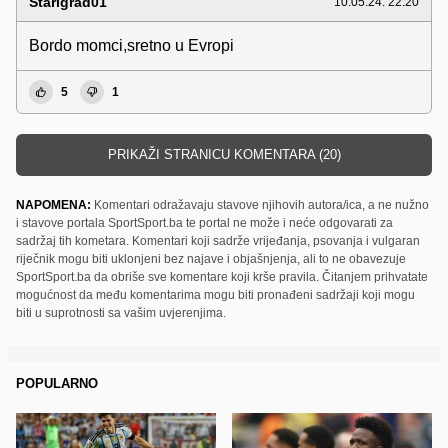
Starigrad01
10.05.24. 22:20
Bordo momci,sretno u Evropi
5
1
PRIKAŽI STRANICU KOMENTARA (20)
NAPOMENA:
Komentari odražavaju stavove njihovih autora/ica, a ne nužno
i stavove portala SportSport.ba te portal ne može i neće odgovarati za
sadržaj tih kometara. Komentari koji sadrže vrijeđanja, psovanja i vulgaran
riječnik mogu biti uklonjeni bez najave i objašnjenja, ali to ne obavezuje
SportSport.ba da obriše sve komentare koji krše pravila. Čitanjem prihvatate
mogućnost da među komentarima mogu biti pronađeni sadržaji koji mogu
biti u suprotnosti sa vašim uvjerenjima.
POPULARNO