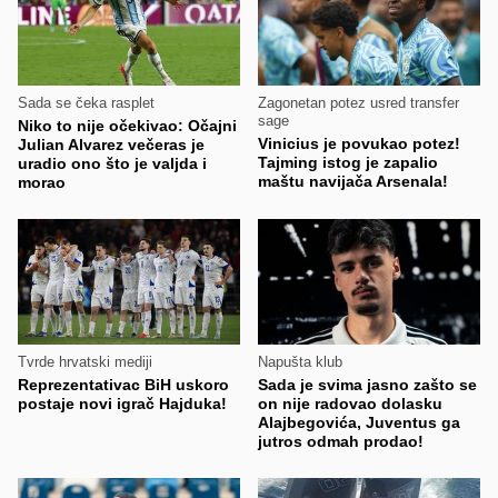
Sada se čeka rasplet
Zagonetan potez usred transfer
sage
Niko to nije očekivao: Očajni
Vinicius je povukao potez!
Julian Alvarez večeras je
Tajming istog je zapalio
uradio ono što je valjda i
maštu navijača Arsenala!
morao
Tvrde hrvatski mediji
Napušta klub
Reprezentativac BiH uskoro
Sada je svima jasno zašto se
postaje novi igrač Hajduka!
on nije radovao dolasku
Alajbegovića, Juventus ga
jutros odmah prodao!