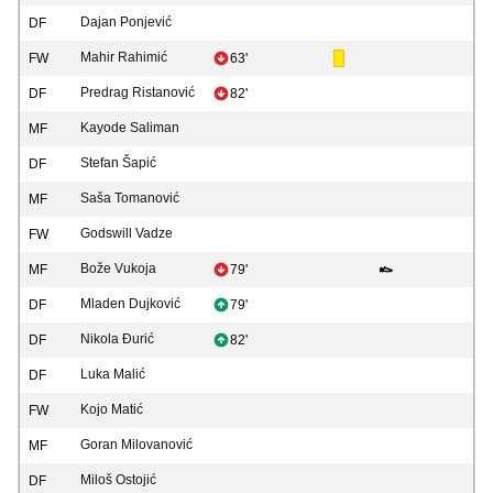
Dajan Ponjević
DF
Mahir Rahimić
FW
63'
Predrag Ristanović
DF
82'
Kayode Saliman
MF
Stefan Šapić
DF
Saša Tomanović
MF
Godswill Vadze
FW
Bože Vukoja
MF
79'
Mladen Dujković
DF
79'
Nikola Đurić
DF
82'
Luka Malić
DF
Kojo Matić
FW
Goran Milovanović
MF
Miloš Ostojić
DF