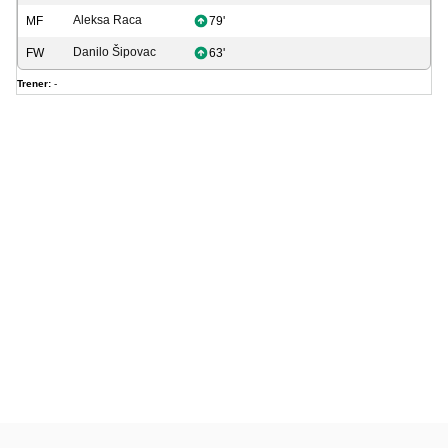
Aleksa Raca
MF
79'
Danilo Šipovac
FW
63'
Trener:
-