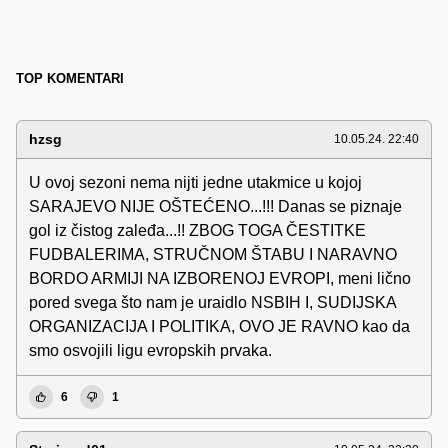
TOP KOMENTARI
hzsg
10.05.24. 22:40
U ovoj sezoni nema nijti jedne utakmice u kojoj
SARAJEVO NIJE OŠTEĆENO...!!! Danas se piznaje
gol iz čistog zaleđa...!! ZBOG TOGA ČESTITKE
FUDBALERIMA, STRUČNOM ŠTABU I NARAVNO
BORDO ARMIJI NA IZBORENOJ EVROPI, meni lično
pored svega što nam je uraidlo NSBIH I, SUDIJSKA
ORGANIZACIJA I POLITIKA, OVO JE RAVNO kao da
smo osvojili ligu evropskih prvaka.
6
1