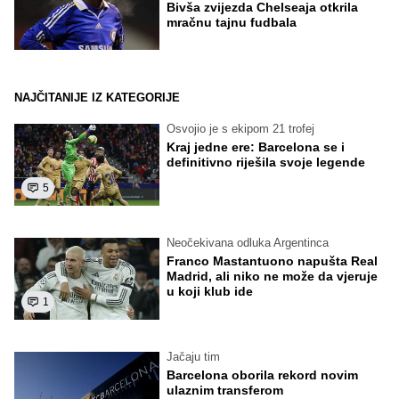
Bivša zvijezda Chelseaja otkrila
mračnu tajnu fudbala
NAJČITANIJE IZ KATEGORIJE
Osvojio je s ekipom 21 trofej
Kraj jedne ere: Barcelona se i
definitivno riješila svoje legende
5
Neočekivana odluka Argentinca
Franco Mastantuono napušta Real
Madrid, ali niko ne može da vjeruje
u koji klub ide
1
Jačaju tim
Barcelona oborila rekord novim
ulaznim transferom