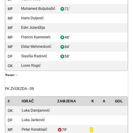
Muhamed Buljubašić
MF
71'
Haris Duljević
MF
Edin Julardžija
MF
Francis Kyeremeh
MF
46'
Eldar Mehmedović
MF
84'
Slaviša Radović
DF
58'
Lovre Rogić
GK
Trener:
-
FK ZVIJEZDA - 09
#
IGRAČ
ZAMJENA
K
A
GOL
Luka Damjanović
GK
Luka Janković
DF
Petar Karaklajić
MF
79'