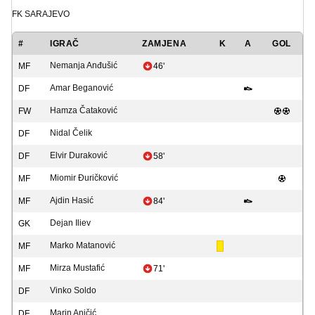
FK SARAJEVO
#
IGRAČ
ZAMJENA
K
A
GOL
Nemanja Anđušić
MF
46'
Amar Beganović
DF
Hamza Čataković
FW
Nidal Čelik
DF
Elvir Duraković
DF
58'
Miomir Đuričković
MF
Ajdin Hasić
MF
84'
Dejan Iliev
GK
Marko Matanović
MF
Mirza Mustafić
MF
71'
Vinko Soldo
DF
Marin Aničić
DF