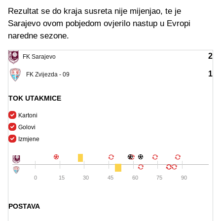
Rezultat se do kraja susreta nije mijenjao, te je
Sarajevo ovom pobjedom ovjerilo nastup u Evropi
naredne sezone.
2
FK Sarajevo
1
FK Zvijezda - 09
TOK UTAKMICE
Kartoni
Golovi
Izmjene
0
15
30
45
60
75
90
POSTAVA