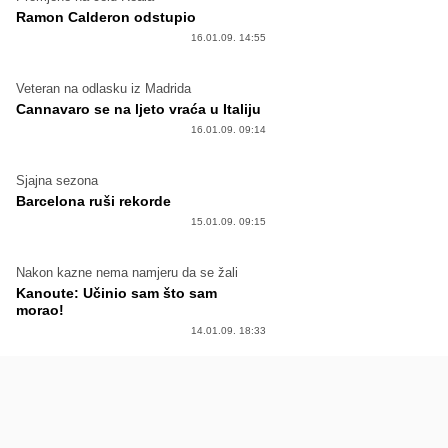
Ramon Calderon odstupio
16.01.09. 14:55
Veteran na odlasku iz Madrida
Cannavaro se na ljeto vraća u Italiju
16.01.09. 09:14
Sjajna sezona
Barcelona ruši rekorde
15.01.09. 09:15
Nakon kazne nema namjeru da se žali
Kanoute: Učinio sam što sam
morao!
14.01.09. 18:33