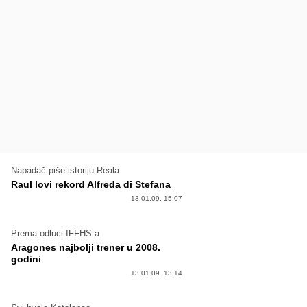
Napadač piše istoriju Reala
Raul lovi rekord Alfreda di Stefana
13.01.09. 15:07
Prema odluci IFFHS-a
Aragones najbolji trener u 2008.
godini
13.01.09. 13:14