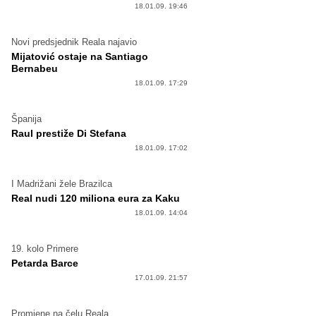
18.01.09. 19:46
Novi predsjednik Reala najavio
Mijatović ostaje na Santiago
Bernabeu
18.01.09. 17:29
Španija
Raul prestiže Di Stefana
18.01.09. 17:02
I Madrižani žele Brazilca
Real nudi 120 miliona eura za Kaku
18.01.09. 14:04
19. kolo Primere
Petarda Barce
17.01.09. 21:57
Promjene na čelu Reala