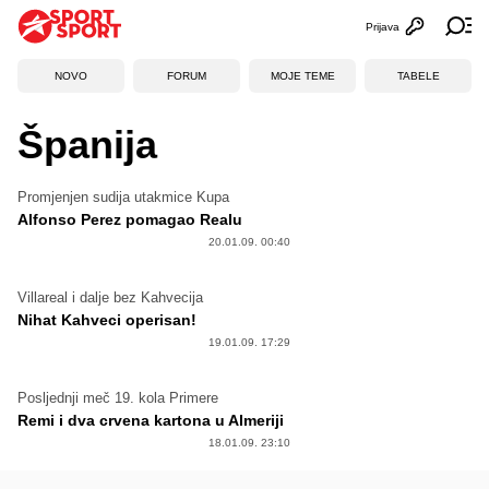
Prijava
Otvori profi
Ot
NOVO
FORUM
MOJE TEME
TABELE
Španija
Promjenjen sudija utakmice Kupa
Alfonso Perez pomagao Realu
20.01.09. 00:40
Villareal i dalje bez Kahvecija
Nihat Kahveci operisan!
19.01.09. 17:29
Posljednji meč 19. kola Primere
Remi i dva crvena kartona u Almeriji
18.01.09. 23:10